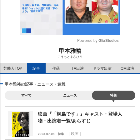
Powered by 
GliaStudios
甲本雅裕
M
こうもとまさひろ
u
t
芸能人TOP
記事
作品
TV出演
ドラマ出演
CM出演
e
甲本雅裕の記事・ニュース・速報
すべて
ニュース
特集
映画『「桐島です」』キャスト・登場人
物・出演者一覧/あらすじ
｜映画｜
2025-07-04
特集