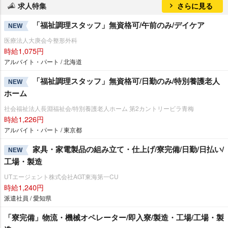
求人特集
さらに見る
「福祉調理スタッフ」無資格可/午前のみ/デイケア
NEW
医療法人大庚会今整形外科
時給1,075円
アルバイト・パート / 北海道
「福祉調理スタッフ」無資格可/日勤のみ/特別養護老人
NEW
ホーム
社会福祉法人長淵福祉会/特別養護老人ホーム 第2カントリービラ青梅
時給1,226円
アルバイト・パート / 東京都
家具・家電製品の組み立て・仕上げ/寮完備/日勤/日払い/
NEW
工場・製造
UTエージェント株式会社AGT東海第一CU
時給1,240円
派遣社員 / 愛知県
「寮完備」物流・機械オペレーター/即入寮/製造・工場/工場・製