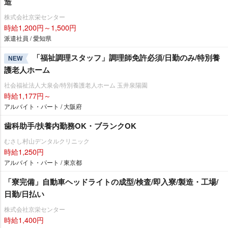
造
株式会社京栄センター
時給1,200円～1,500円
派遣社員 / 愛知県
「福祉調理スタッフ」調理師免許必須/日勤のみ/特別養
NEW
護老人ホーム
社会福祉法人大泉会/特別養護老人ホーム 玉井泉陽園
時給1,177円～
アルバイト・パート / 大阪府
歯科助手/扶養内勤務OK・ブランクOK
むさし村山デンタルクリニック
時給1,250円
アルバイト・パート / 東京都
「寮完備」自動車ヘッドライトの成型/検査/即入寮/製造・工場/
日勤/日払い
株式会社京栄センター
時給1,400円