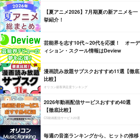
【夏アニメ2026】7月期夏の新アニメを一
挙紹介！
芸能界を志す10代～20代を応援！ オーデ
ィション・スクール情報はDeview
漫画読み放題サブスクおすすめ11選【徹底
比較】
オリコン顧客満足度ランキング
2026年動画配信サービスおすすめ40選
【徹底比較】
CS動画配信サービス20選
毎週の音楽ランキングから、ヒットの推移