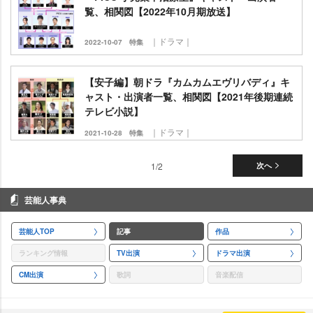
覧、相関図【2022年10月期放送】
｜ドラマ｜
2022-10-07
特集
【安子編】朝ドラ『カムカムエヴリバディ』キ
ャスト・出演者一覧、相関図【2021年後期連続
テレビ小説】
｜ドラマ｜
2021-10-28
特集
1/2
次へ
芸能人事典
芸能人TOP
記事
作品
ランキング情報
TV出演
ドラマ出演
CM出演
歌詞
音楽配信