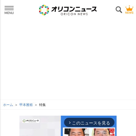
ホーム
甲本雅裕
特集
このニュースを見る
arrow_forward_ios