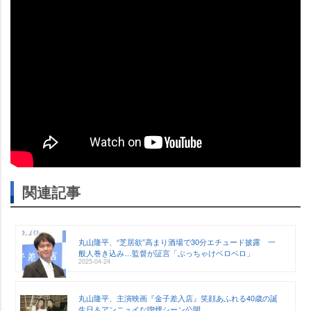
関連記事
丸山隆平、“芝居欲”高まり酒場で30分エチュード披露 一
般人巻き込み…監督が証言「ぶっちゃけベロベロ」
2025-04-24
丸山隆平、主演映画『金子差入店』笑顔あふれる40歳の誕
生日＆アンニュイな喫煙シーン公開