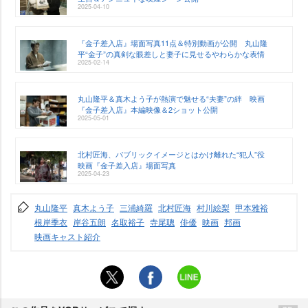
2025-04-10
『金子差入店』場面写真11点＆特別動画が公開 丸山隆
平“金子”の真剣な眼差しと妻子に見せるやわらかな表情
2025-02-14
丸山隆平＆真木よう子が熱演で魅せる“夫妻”の絆 映画
『金子差入店』本編映像＆2ショット公開
2025-05-01
北村匠海、パブリックイメージとはかけ離れた“犯人”役
映画『金子差入店』場面写真
2025-04-23
丸山隆平
真木よう子
三浦綺羅
北村匠海
村川絵梨
甲本雅裕
根岸季衣
岸谷五朗
名取裕子
寺尾聰
俳優
映画
邦画
映画キャスト紹介