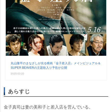
丸山隆平のまなざしが光る映画『金子差入店』メインビジュアル＆
SUPER BEAVERの主題歌入り予告が公開
2025-03-20
あらすじ
金子真司は妻の美和子と差入店を営んでいる。