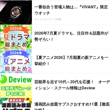
一番似合う登場人物は…『VIVANT』限定
ウオッチ
オリコンタイアップ特集
2026年7月夏ドラマも、注目作＆話題作が
勢ぞろい！
【夏アニメ2026】7月期夏の新アニメを一
挙紹介！
芸能界を志す10代～20代を応援！ オーデ
ィション・スクール情報はDeview
漫画読み放題サブスクおすすめ11選【徹底