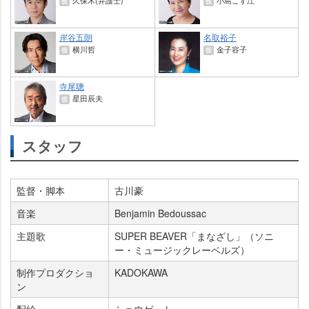
久保木(弁護士)
小島こず江
役
役
岸谷五朗
名取裕子
横川哲
金子容子
役
役
寺尾聰
星田辰夫
役
スタッフ
監督・脚本
古川豪
音楽
Benjamin Bedoussac
主題歌
SUPER BEAVER「まなざし」（ソニ
ー・ミュージックレーベルズ）
制作プロダクショ
KADOKAWA
ン
配給
ショウゲート