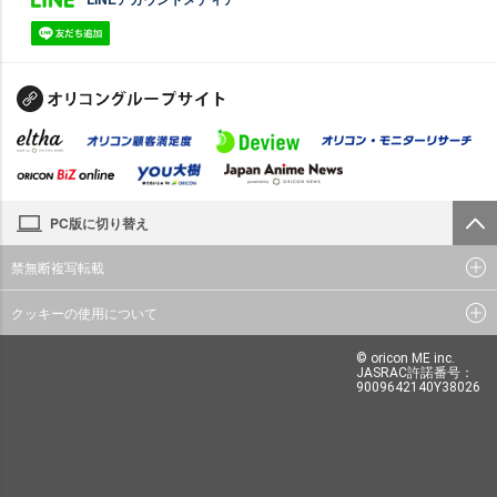
PC版に切り替え
禁無断複写転載
クッキーの使用について
© oricon ME inc.
JASRAC許諾番号：
9009642140Y38026