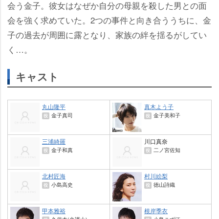
会う金子。彼女はなぜか自分の母親を殺した男との面
会を強く求めていた。2つの事件と向き合ううちに、金
子の過去が周囲に露となり、家族の絆を揺るがしてい
く…。
キャスト
丸山隆平
真木よう子
金子真司
金子美和子
役
役
三浦綺羅
川口真奈
金子和真
二ノ宮佐知
役
役
北村匠海
村川絵梨
小島高史
徳山詩織
役
役
甲本雅裕
根岸季衣