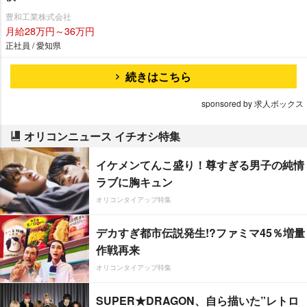
豊和工業株式会社
月給28万円～36万円
正社員 / 愛知県
続きはこちら
sponsored by 求人ボックス
オリコンニュース イチオシ特集
イケメンてんこ盛り！尊すぎる男子の純情
ラブに胸キュン
オリコンタイアップ特集
デカすぎ都市伝説発生!?ファミマ45％増量
作戦再来
オリコンタイアップ特集
SUPER★DRAGON、自ら描いた”レトロ