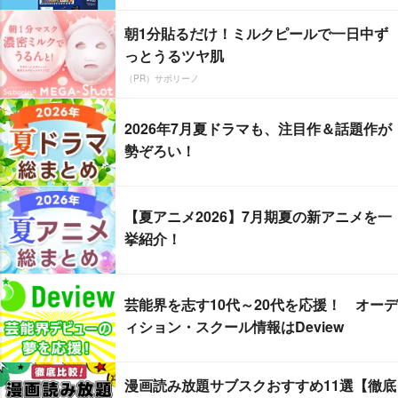
朝1分貼るだけ！ミルクピールで一日中ず
っとうるツヤ肌
（PR）サボリーノ
2026年7月夏ドラマも、注目作＆話題作が
勢ぞろい！
【夏アニメ2026】7月期夏の新アニメを一
挙紹介！
芸能界を志す10代～20代を応援！ オーデ
ィション・スクール情報はDeview
漫画読み放題サブスクおすすめ11選【徹底