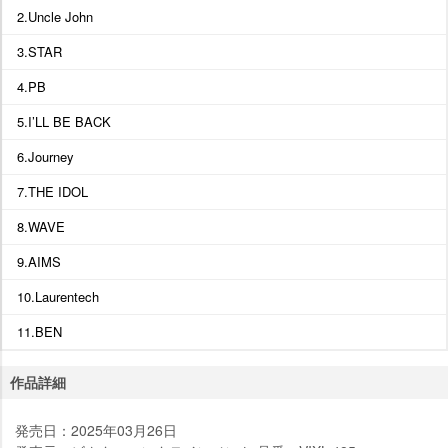
2.Uncle John
3.STAR
4.PB
5.I’LL BE BACK
6.Journey
7.THE IDOL
8.WAVE
9.AIMS
10.Laurentech
11.BEN
作品詳細
発売日：2025年03月26日