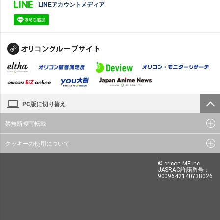
LINEアカウントメディア
PC版に切り替え
禁無断複写転載
クッキーの使用について
© oricon ME inc.
JASRAC許諾番号：
9009642140Y38026