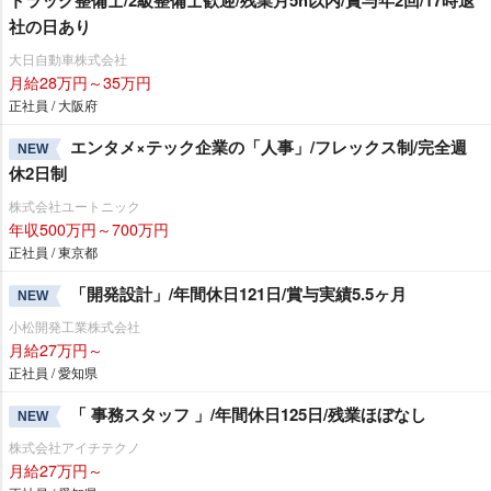
トラック整備士/2級整備士歓迎/残業月5h以内/賞与年2回/17時退
社の日あり
大日自動車株式会社
月給28万円～35万円
正社員 / 大阪府
エンタメ×テック企業の「人事」/フレックス制/完全週
NEW
休2日制
株式会社ユートニック
年収500万円～700万円
正社員 / 東京都
「開発設計」/年間休日121日/賞与実績5.5ヶ月
NEW
小松開発工業株式会社
月給27万円～
正社員 / 愛知県
「 事務スタッフ 」/年間休日125日/残業ほぼなし
NEW
株式会社アイチテクノ
月給27万円～