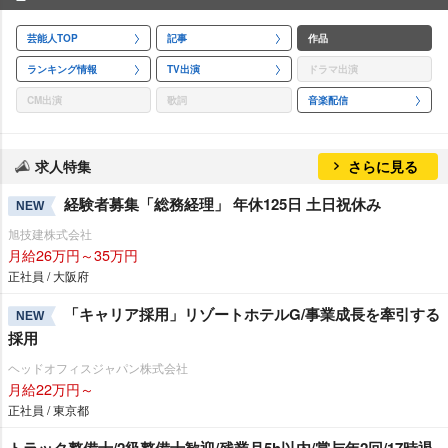
芸能人TOP
記事
作品
ランキング情報
TV出演
ドラマ出演
CM出演
歌詞
音楽配信
求人特集
さらに見る
経験者募集「総務経理」 年休125日 土日祝休み
NEW
旭技建株式会社
月給26万円～35万円
正社員 / 大阪府
「キャリア採用」リゾートホテルG/事業成長を牽引する
NEW
採用
ヘッドオフィスジャパン株式会社
月給22万円～
正社員 / 東京都