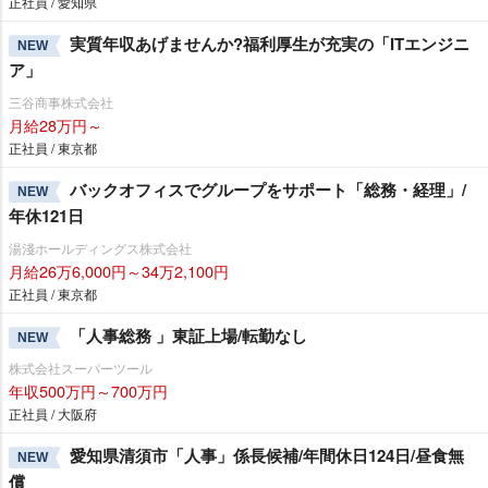
正社員 / 愛知県
実質年収あげませんか?福利厚生が充実の「ITエンジニ
NEW
ア」
三谷商事株式会社
月給28万円～
正社員 / 東京都
バックオフィスでグループをサポート「総務・経理」/
NEW
年休121日
湯淺ホールディングス株式会社
月給26万6,000円～34万2,100円
正社員 / 東京都
「人事総務 」東証上場/転勤なし
NEW
株式会社スーパーツール
年収500万円～700万円
正社員 / 大阪府
愛知県清須市「人事」係長候補/年間休日124日/昼食無
NEW
償