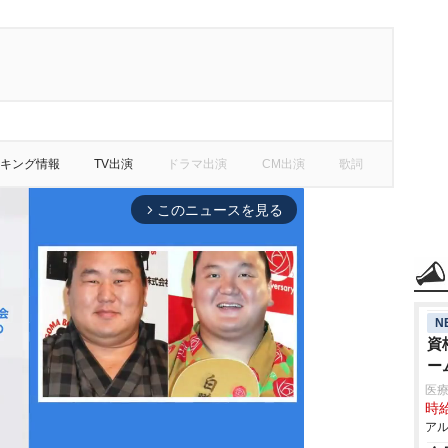
キング情報
TV出演
ドラマ出演
CM出演
歌詞
このニュースを見る
arrow_forward_ios
N
資
ー
医療
時給
アル