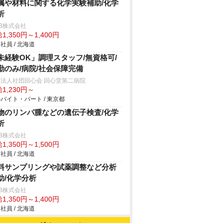
属や材料に関する化学実験補助/化学
析
B株式会社
1,350円～1,400円
社員 / 北海道
未経験OK」調理スタッフ/無資格可/
勤のみ/病院/社会保障完備
法人社団回心会 回心堂第二病院
1,230円～
バイト・パート / 東京都
物のリンパ腫などの遺伝子検査/化学
析
B株式会社
1,350円～1,500円
社員 / 北海道
料サンプリングや試薬調整など分析
助/化学分析
B株式会社
1,350円～1,400円
社員 / 北海道