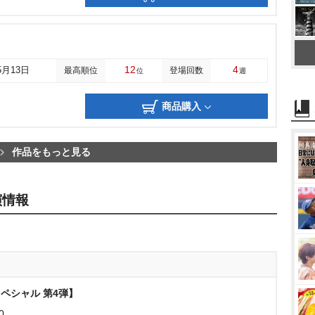
12
4
5月13日
最高順位
登場回数
位
週
商品購入
作品をもっと見る
演情報
スペシャル 第4弾】
0