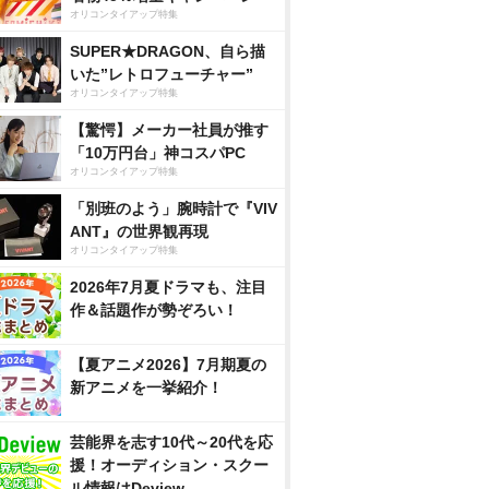
オリコンタイアップ特集
SUPER★DRAGON、自ら描
いた”レトロフューチャー”
オリコンタイアップ特集
【驚愕】メーカー社員が推す
「10万円台」神コスパPC
オリコンタイアップ特集
「別班のよう」腕時計で『VIV
ANT』の世界観再現
オリコンタイアップ特集
2026年7月夏ドラマも、注目
作＆話題作が勢ぞろい！
【夏アニメ2026】7月期夏の
新アニメを一挙紹介！
芸能界を志す10代～20代を応
援！オーディション・スクー
ル情報はDeview