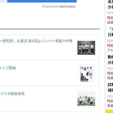
金
Powered by 
GliaStudios
分
WD
時給
M
派遣
u
「
t
日
コーナー研究所』を復活 第1回はメンバー考案の中華
医療
e
時給
アル
動
分
期ライブ開催
WD
時給
派遣
試
補
スでコラボ新曲発表
WD
時給
派遣