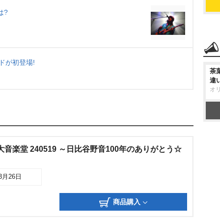
は?
ドが初登場!
茶
違
オ
野外大音楽堂 240519 ～日比谷野音100年のありがとう☆
03月26日
商品購入