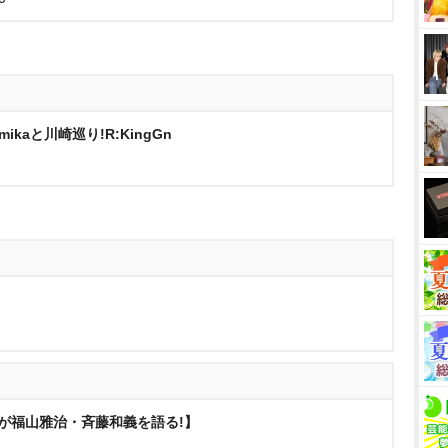
ikaと川崎巡り!R:KingGn
キーが福山雅治・斉藤和義を語る!】