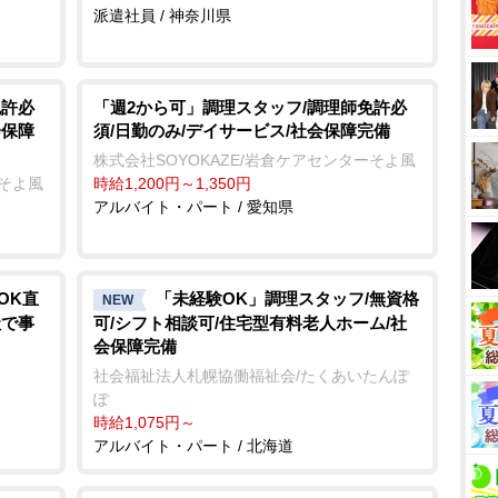
派遣社員 / 神奈川県
免許必
「週2から可」調理スタッフ/調理師免許必
会保障
須/日勤のみ/デイサービス/社会保障完備
株式会社SOYOKAZE/岩倉ケアセンターそよ風
ーそよ風
時給1,200円～1,350円
アルバイト・パート / 愛知県
OK直
「未経験OK」調理スタッフ/無資格
NEW
社で事
可/シフト相談可/住宅型有料老人ホーム/社
会保障完備
社会福祉法人札幌協働福祉会/たくあいたんぽ
ぽ
時給1,075円～
アルバイト・パート / 北海道