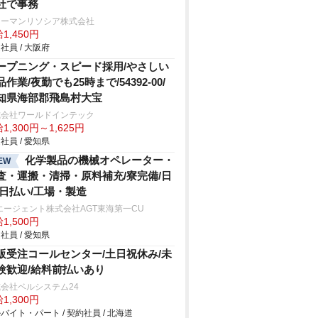
社で事務
ューマンリソシア株式会社
1,450円
社員 / 大阪府
ープニング・スピード採用/やさしい
品作業/夜勤でも25時まで/54392-00/
知県海部郡飛島村大宝
式会社ワールドインテック
1,300円～1,625円
社員 / 愛知県
化学製品の機械オペレーター・
EW
査・運搬・清掃・原料補充/寮完備/日
/日払い/工場・製造
エージェント株式会社AGT東海第一CU
1,500円
社員 / 愛知県
販受注コールセンター/土日祝休み/未
験歓迎/給料前払いあり
会社ベルシステム24
1,300円
バイト・パート / 契約社員 / 北海道