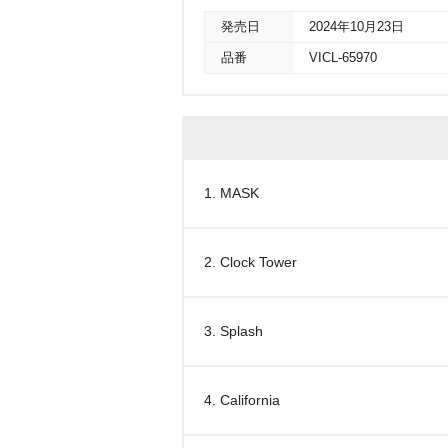
発売日
2024年10月23日
品番
VICL-65970
1. MASK
2. Clock Tower
3. Splash
4. California