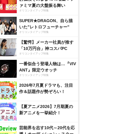
ァミマ夏の大盤振る舞い
オリコンタイアップ特集
SUPER★DRAGON、自ら描
いた”レトロフューチャー”
オリコンタイアップ特集
【驚愕】メーカー社員が推す
「10万円台」神コスパPC
オリコンタイアップ特集
一番似合う登場人物は…『VIV
ANT』限定ウオッチ
オリコンタイアップ特集
2026年7月夏ドラマも、注目
作＆話題作が勢ぞろい！
【夏アニメ2026】7月期夏の
新アニメを一挙紹介！
芸能界を志す10代～20代を応