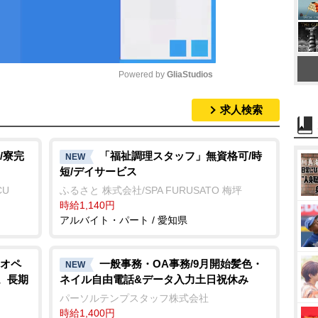
Powered by 
GliaStudios
求人検索
M
u
t
/寮完
「福祉調理スタッフ」無資格可/時
NEW
短/デイサービス
e
CU
ふるさと 株式会社/SPA FURUSATO 梅坪
時給1,140円
アルバイト・パート / 愛知県
オペ
一般事務・OA事務/9月開始髪色・
NEW
円。長期
ネイル自由電話&データ入力土日祝休み
パーソルテンプスタッフ株式会社
時給1,400円