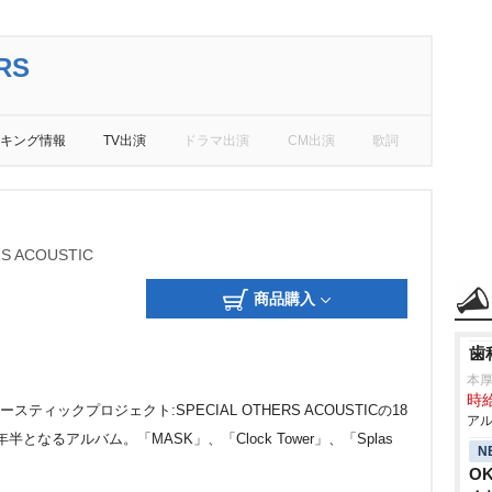
RS
キング情報
TV出演
ドラマ出演
CM出演
歌詞
RS ACOUSTIC
商品購入
歯
本
時給
ースティックプロジェクト:SPECIAL OTHERS ACOUSTICの18
アル
年半となるアルバム。「MASK」、「Clock Tower」、「Splas
N
O