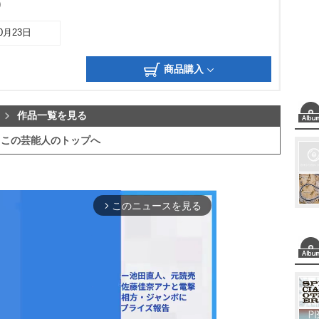
)
10月23日
商品購入
作品一覧を見る
この芸能人のトップへ
このニュースを見る
arrow_forward_ios