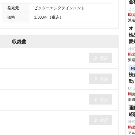
会
発売元
ビクターエンタテインメント
ヒ
時給
価格
3,300円（税込）
派遣
オ
検
愛
収録曲
株
時給
歌詞
派遣
N
検
歌詞
勤
UT
時給
歌詞
派遣
通
経
歌詞
株式
時給
アル