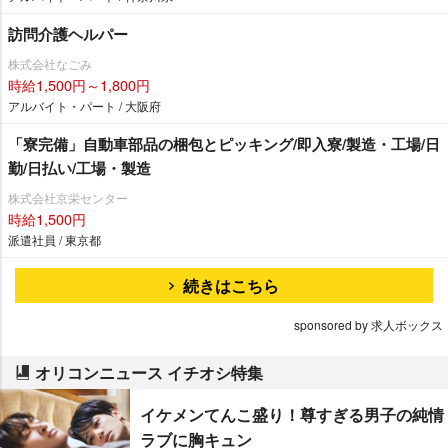
訪問介護ヘルパー
株式会社なごみ
時給1,500円～1,800円
アルバイト・パート / 大阪府
「寮完備」自動車部品の梱包とピッキング/即入寮/製造・工場/日
勤/日払い/工場・製造
株式会社京栄センター
時給1,500円
派遣社員 / 東京都
続きはこちら
sponsored by 求人ボックス
オリコンニュース イチオシ特集
イケメンてんこ盛り！尊すぎる男子の純情
ラブに胸キュン