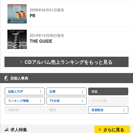
2009年04月01日発売
PB
2010年10月06日発売
THE GUIDE
CDアルバム売上ランキングをもっと見る
芸能人事典
芸能人TOP
記事
作品
ランキング情報
TV出演
ドラマ出演
CM出演
歌詞
音楽配信
求人特集
さらに見る