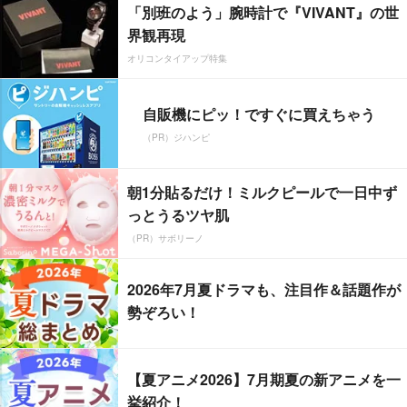
「別班のよう」腕時計で『VIVANT』の世
界観再現
オリコンタイアップ特集
自販機にピッ！ですぐに買えちゃう
（PR）ジハンピ
朝1分貼るだけ！ミルクピールで一日中ず
っとうるツヤ肌
（PR）サボリーノ
2026年7月夏ドラマも、注目作＆話題作が
勢ぞろい！
【夏アニメ2026】7月期夏の新アニメを一
挙紹介！