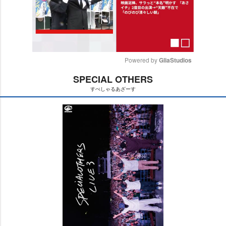
Powered by 
GliaStudios
SPECIAL OTHERS
M
すぺしゃるあざーす
u
t
e