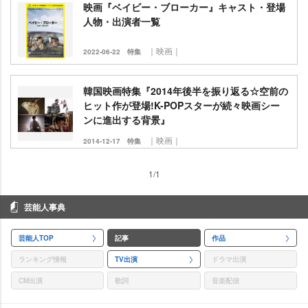
映画『ベイビー・ブローカー』キャスト・登場
人物・出演者一覧
｜映画｜
2022-06-22
特集
韓国映画特集『2014年後半を振り返る☆空前の
ヒット作が登場!K-POPスターが続々映画シー
ンに進出する背景』
｜映画｜
2014-12-17
特集
1/1
芸能人事典
芸能人TOP
記事
作品
ランキング情報
TV出演
ドラマ出演
CM出演
歌詞
音楽配信