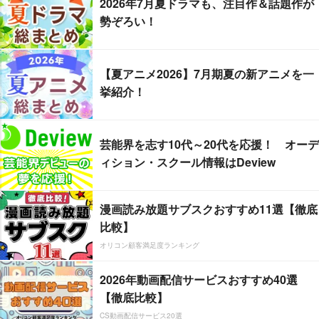
2026年7月夏ドラマも、注目作＆話題作が
勢ぞろい！
【夏アニメ2026】7月期夏の新アニメを一
挙紹介！
芸能界を志す10代～20代を応援！ オーデ
ィション・スクール情報はDeview
漫画読み放題サブスクおすすめ11選【徹底
比較】
オリコン顧客満足度ランキング
2026年動画配信サービスおすすめ40選
【徹底比較】
CS動画配信サービス20選