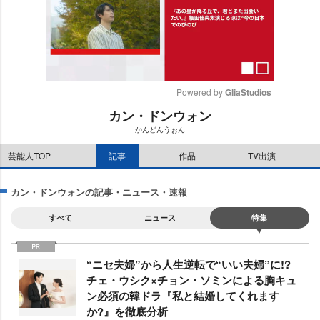
Powered by 
GliaStudios
カン・ドンウォン
M
かんどんうぉん
u
t
芸能人TOP
記事
作品
TV出演
e
カン・ドンウォンの記事・ニュース・速報
すべて
ニュース
特集
“ニセ夫婦”から人生逆転で“いい夫婦”に!?
チェ・ウシク×チョン・ソミンによる胸キュ
ン必須の韓ドラ『私と結婚してくれます
か?』を徹底分析