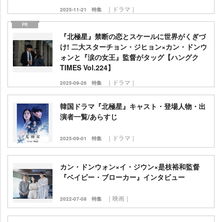
｜ドラマ｜
2025-11-21
特集
『北極星』禁断の恋とスケールに世界がくぎづ
け! 二大スターチョン・ジヒョン×カン・ドンウ
ォンと『涙の女王』監督がタッグ【ハングク
TIMES Vol.224】
｜ドラマ｜
2025-09-26
特集
韓国ドラマ『北極星』キャスト・登場人物・出
演者一覧/あらすじ
｜ドラマ｜
2025-09-01
特集
カン・ドンウォン×イ・ジウン×是枝裕和監督
『ベイビー・ブローカー』インタビュー
｜映画｜
2022-07-08
特集