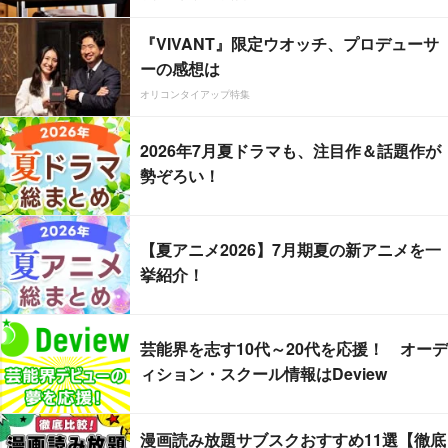
『VIVANT』限定ウオッチ、プロデューサ
ーの感想は
オリコンタイアップ特集
2026年7月夏ドラマも、注目作＆話題作が
勢ぞろい！
【夏アニメ2026】7月期夏の新アニメを一
挙紹介！
芸能界を志す10代～20代を応援！ オーデ
ィション・スクール情報はDeview
漫画読み放題サブスクおすすめ11選【徹底