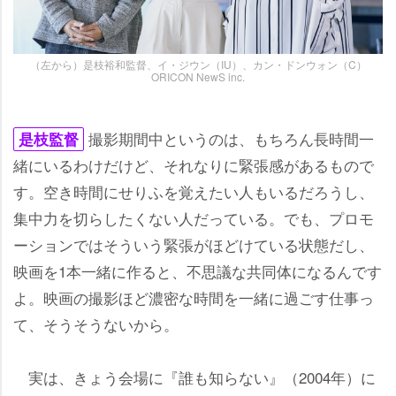
（左から）是枝裕和監督、イ・ジウン（IU）、カン・ドンウォン（C）
ORICON NewS inc.
撮影期間中というのは、もちろん長時間一
是枝監督
緒にいるわけだけど、それなりに緊張感があるもので
す。空き時間にせりふを覚えたい人もいるだろうし、
集中力を切らしたくない人だっている。でも、プロモ
ーションではそういう緊張がほどけている状態だし、
映画を1本一緒に作ると、不思議な共同体になるんです
よ。映画の撮影ほど濃密な時間を一緒に過ごす仕事っ
て、そうそうないから。
実は、きょう会場に『誰も知らない』（2004年）に