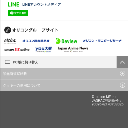
LINEアカウントメディア
PC版に切り替え
禁無断複写転載
クッキーの使用について
© oricon ME inc.
JASRAC許諾番号：
9009642140Y38026