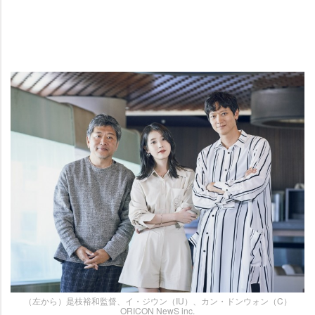
（左から）是枝裕和監督、イ・ジウン（IU）、カン・ドンウォン（C）
ORICON NewS inc.