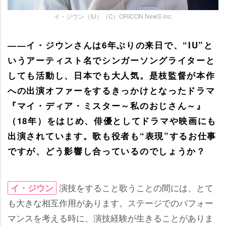
イ・ジウン（IU）（C）ORICON NewS inc.
――イ・ジウンさんは6年ぶりの来日で、“IU”と
いうアーティスト名でシンガーソングライターと
しても活動し、日本でも大人気。是枝監督が本作
への出演オファーをするきっかけとなったドラマ
『マイ・ディア・ミスター～私のおじさん～』
（18年）をはじめ、俳優としてドラマや映画にも
出演されています。歌も役者も“表現”するお仕事
ですが、どう影響し合っているのでしょうか？
演技をすること歌うことの間には、とて
イ・ジウン
も大きな相互作用があります。ステージでのパフォー
マンスを考える時に、演技経験が生きることがありま