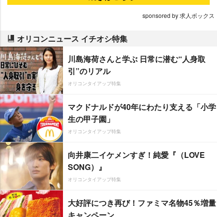
sponsored by 求人ボックス
オリコンニュース イチオシ特集
川島海荷さんと学ぶ 日常に潜む“人身取
引”のリアル
オリコンタイアップ特集
マクドナルドが40年にわたり支える「小学
生の甲子園」
オリコンタイアップ特集
向井康二イケメンすぎ！純愛『（LOVE
SONG）』
オリコンタイアップ特集
大好評につき再び！ファミマ名物45％増量
キャンペーン