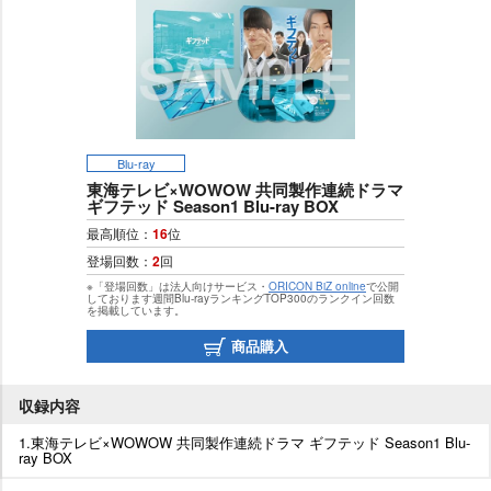
Blu-ray
東海テレビ×WOWOW 共同製作連続ドラマ
ギフテッド Season1 Blu-ray BOX
最高順位：
16
位
登場回数：
2
回
※「登場回数」は法人向けサービス・
ORICON BiZ online
で公開
しております週間Blu-rayランキングTOP300のランクイン回数
を掲載しています。
商品購入
収録内容
1.東海テレビ×WOWOW 共同製作連続ドラマ ギフテッド Season1 Blu-
ray BOX