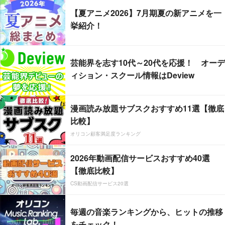
【夏アニメ2026】7月期夏の新アニメを一
挙紹介！
芸能界を志す10代～20代を応援！ オーデ
ィション・スクール情報はDeview
漫画読み放題サブスクおすすめ11選【徹底
比較】
オリコン顧客満足度ランキング
2026年動画配信サービスおすすめ40選
【徹底比較】
CS動画配信サービス20選
毎週の音楽ランキングから、ヒットの推移
をチェック！