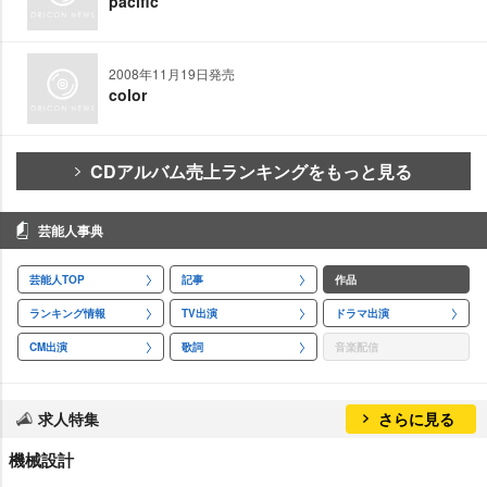
pacific
2008年11月19日発売
color
CDアルバム売上ランキングをもっと見る
芸能人事典
芸能人TOP
記事
作品
ランキング情報
TV出演
ドラマ出演
CM出演
歌詞
音楽配信
求人特集
さらに見る
機械設計