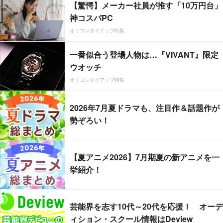
【驚愕】メーカー社員が推す「10万円台」
神コスパPC
オリコンタイアップ特集
一番似合う登場人物は…『VIVANT』限定
ウオッチ
オリコンタイアップ特集
2026年7月夏ドラマも、注目作＆話題作が
勢ぞろい！
【夏アニメ2026】7月期夏の新アニメを一
挙紹介！
芸能界を志す10代～20代を応援！ オーデ
ィション・スクール情報はDeview