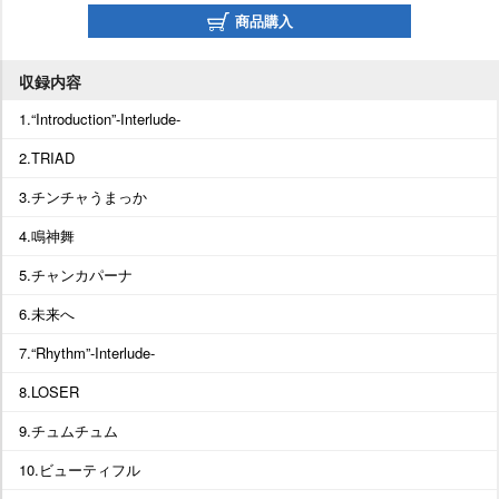
商品購入
収録内容
1.“Introduction”-Interlude-
2.TRIAD
3.チンチャうまっか
4.鳴神舞
5.チャンカパーナ
6.未来へ
7.“Rhythm”-Interlude-
8.LOSER
9.チュムチュム
10.ビューティフル