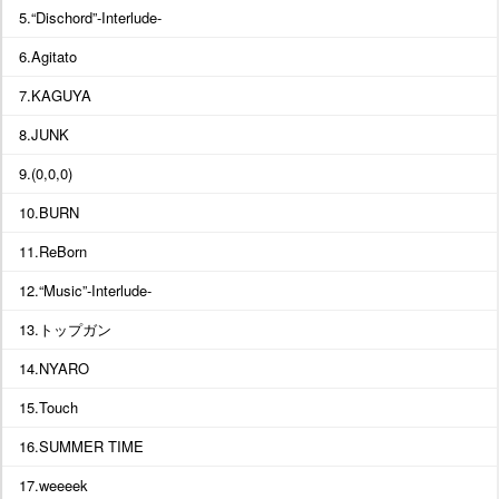
5.“Dischord”-Interlude-
6.Agitato
7.KAGUYA
8.JUNK
9.(0,0,0)
10.BURN
11.ReBorn
12.“Music”-Interlude-
13.トップガン
14.NYARO
15.Touch
16.SUMMER TIME
17.weeeek