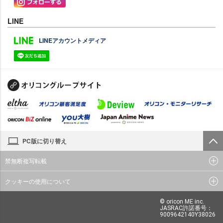
LINE
LINEアカウントメディア
PC版に切り替え
禁無断複写転載
クッキーの使用について
© oricon ME inc.
JASRAC許諾番号：
9009642140Y38026