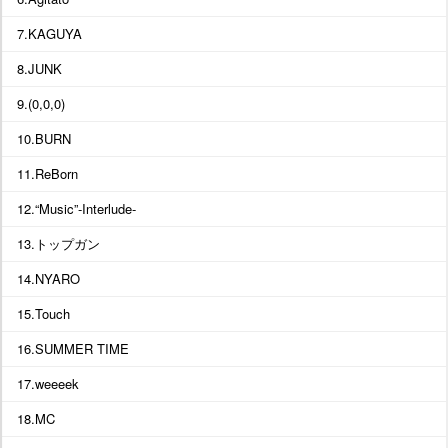
7.KAGUYA
8.JUNK
9.(0,0,0)
10.BURN
11.ReBorn
12.“Music”-Interlude-
13.トップガン
14.NYARO
15.Touch
16.SUMMER TIME
17.weeeek
18.MC