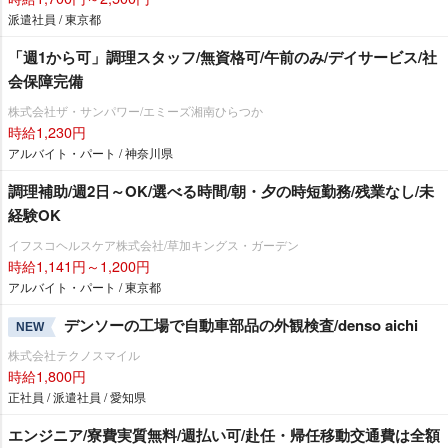
派遣社員 / 東京都
「週1から可」調理スタッフ/無資格可/午前のみ/デイサービス/社
会保障完備
株式会社ザ・サンパワー/エミーズ湘南ひらつか
時給1,230円
アルバイト・パート / 神奈川県
調理補助/週2日～OK/選べる時間/朝・夕の時短勤務/残業なし/未
経験OK
イフスコヘルスケア株式会社/草加キングス・ガーデン
時給1,141円～1,200円
アルバイト・パート / 東京都
デンソーの工場で自動車部品の外観検査/denso aichi
NEW
株式会社テクノスマイル
時給1,800円
正社員 / 派遣社員 / 愛知県
エンジニア/寮費実質無料/週払い可/赴任・帰任移動交通費は全額