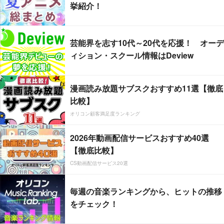
挙紹介！
芸能界を志す10代～20代を応援！ オーデ
ィション・スクール情報はDeview
漫画読み放題サブスクおすすめ11選【徹底
比較】
オリコン顧客満足度ランキング
2026年動画配信サービスおすすめ40選
【徹底比較】
CS動画配信サービス20選
毎週の音楽ランキングから、ヒットの推移
をチェック！