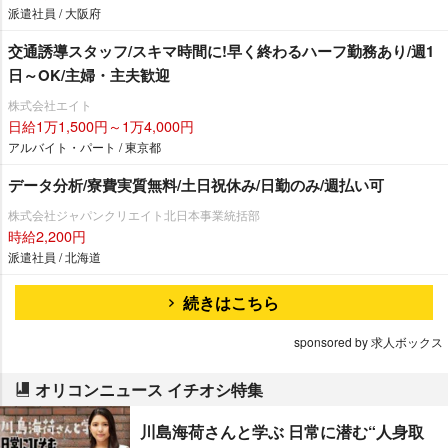
派遣社員 / 大阪府
交通誘導スタッフ/スキマ時間に!早く終わるハーフ勤務あり/週1
日～OK/主婦・主夫歓迎
株式会社エイト
日給1万1,500円～1万4,000円
アルバイト・パート / 東京都
データ分析/寮費実質無料/土日祝休み/日勤のみ/週払い可
株式会社ジャパンクリエイト北日本事業統括部
時給2,200円
派遣社員 / 北海道
続きはこちら
sponsored by 求人ボックス
オリコンニュース イチオシ特集
川島海荷さんと学ぶ 日常に潜む“人身取