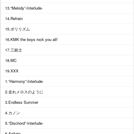
13.“Melody”-Interlude-
14.Refrain
15.ポリリズム
16.KMK the boys rock you all!
17.三銃士
18.MC
19.XXX
1.“Harmony”-Interlude-
2.走れメロスのように
3.Endless Summer
4.カノン
5.“Dischord”-Interlude-
6.Agitato