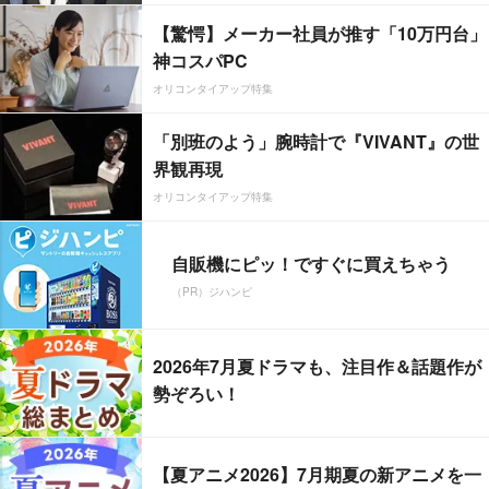
【驚愕】メーカー社員が推す「10万円台」
神コスパPC
オリコンタイアップ特集
「別班のよう」腕時計で『VIVANT』の世
界観再現
オリコンタイアップ特集
自販機にピッ！ですぐに買えちゃう
（PR）ジハンピ
2026年7月夏ドラマも、注目作＆話題作が
勢ぞろい！
【夏アニメ2026】7月期夏の新アニメを一