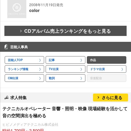
2008年11月19日発売
color
CDアルバム売上ランキングをもっと見る
芸能人事典
芸能人TOP
記事
作品
ランキング情報
TV出演
ドラマ出演
CM出演
歌詞
音楽配信
求人特集
さらに見る
テクニカルオペレーター 音響・照明・映像 現場経験を活かして
音の空間演出を極める
ヒビノメディアテクニカル株式会社
時給1,700円～2,500円