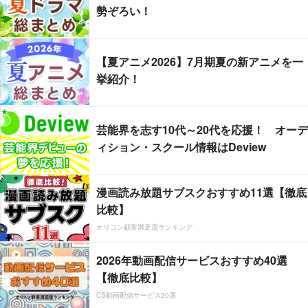
勢ぞろい！
【夏アニメ2026】7月期夏の新アニメを一
挙紹介！
芸能界を志す10代～20代を応援！ オーデ
ィション・スクール情報はDeview
漫画読み放題サブスクおすすめ11選【徹底
比較】
オリコン顧客満足度ランキング
2026年動画配信サービスおすすめ40選
【徹底比較】
CS動画配信サービス20選