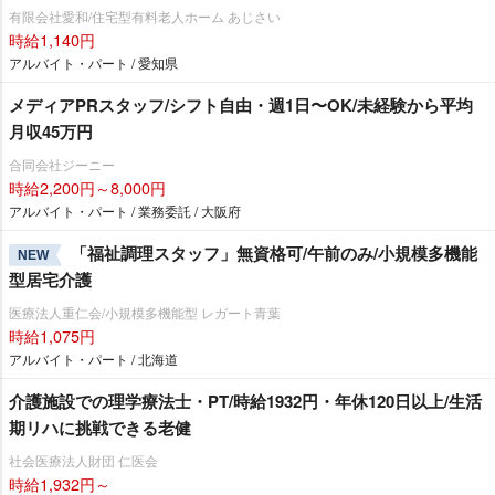
有限会社愛和/住宅型有料老人ホーム あじさい
時給1,140円
アルバイト・パート / 愛知県
メディアPRスタッフ/シフト自由・週1日〜OK/未経験から平均
月収45万円
合同会社ジーニー
時給2,200円～8,000円
アルバイト・パート / 業務委託 / 大阪府
「福祉調理スタッフ」無資格可/午前のみ/小規模多機能
NEW
型居宅介護
医療法人重仁会/小規模多機能型 レガート青葉
時給1,075円
アルバイト・パート / 北海道
介護施設での理学療法士・PT/時給1932円・年休120日以上/生活
期リハに挑戦できる老健
社会医療法人財団 仁医会
時給1,932円～