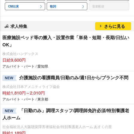
CM出演
歌詞
音楽配信
求人特集
さらに見る
医療施設ベッド等の搬入・設置作業「単発・短期・長期/日払い
OK」
株式会社ハンデックス
日給9,600円
アルバイト・パート / 愛知県
介護施設の看護職員/日勤のみ/週1日から/ブランク不問
NEW
株式会社日本アメニティライフ協会
時給1,810円～2,010円
アルバイト・パート / 東京都
「日勤のみ」調理スタッフ/調理師免許必須/特別養護老
NEW
人ホーム
社会福祉法人大阪聴覚障害者福祉会/特別養護老人ホーム あすくの里
時給1,189円