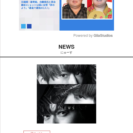
Powered by 
GliaStudios
NEWS
M
にゅーす
u
t
e