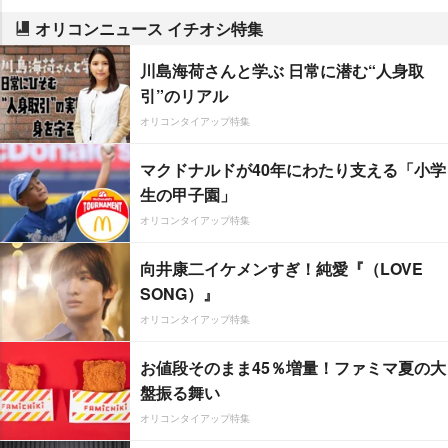
オリコンニュース イチオシ特集
川島海荷さんと学ぶ 日常に潜む“人身取
引”のリアル
オリコンタイアップ特集
マクドナルドが40年にわたり支える「小学
生の甲子園」
オリコンタイアップ特集
向井康二イケメンすぎ！純愛『（LOVE
SONG）』
オリコンタイアップ特集
お値段そのまま45％増量！ファミマ夏の大
盤振る舞い
オリコンタイアップ特集