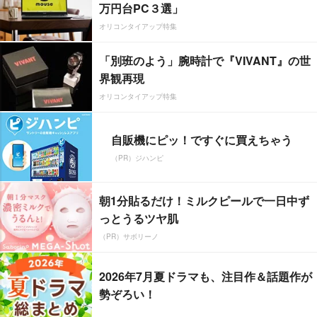
万円台PC３選」
オリコンタイアップ特集
「別班のよう」腕時計で『VIVANT』の世
界観再現
オリコンタイアップ特集
自販機にピッ！ですぐに買えちゃう
（PR）ジハンピ
朝1分貼るだけ！ミルクピールで一日中ず
っとうるツヤ肌
（PR）サボリーノ
2026年7月夏ドラマも、注目作＆話題作が
勢ぞろい！