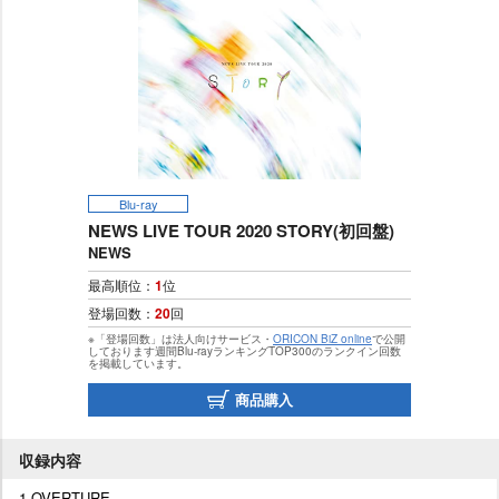
Blu-ray
NEWS LIVE TOUR 2020 STORY(初回盤)
NEWS
最高順位：
1
位
登場回数：
20
回
※「登場回数」は法人向けサービス・
ORICON BiZ online
で公開
しております週間Blu-rayランキングTOP300のランクイン回数
を掲載しています。
商品購入
収録内容
1.OVERTURE