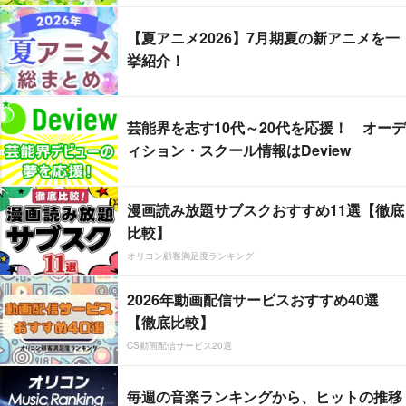
【夏アニメ2026】7月期夏の新アニメを一
挙紹介！
芸能界を志す10代～20代を応援！ オーデ
ィション・スクール情報はDeview
漫画読み放題サブスクおすすめ11選【徹底
比較】
オリコン顧客満足度ランキング
2026年動画配信サービスおすすめ40選
【徹底比較】
CS動画配信サービス20選
毎週の音楽ランキングから、ヒットの推移