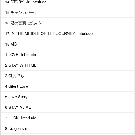
14.STORY -Jr. Interlude-
15.チャンカパーナ
16.君の言葉に笑みを
17.IN THE MIDDLE OF THE JOURNEY -Interlude-
18.MC
1.LOVE -Interlude-
2.STAY WITH ME
3.何度でも
4.Silent Love
5.Love Story
6.STAY ALIVE
7.LUCK -Interlude-
8.Dragonism