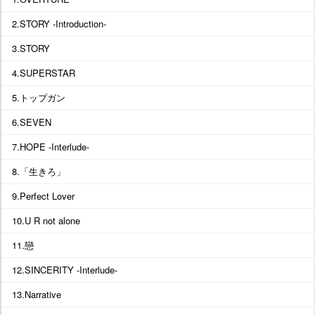
2.STORY -Introduction-
3.STORY
4.SUPERSTAR
5.トップガン
6.SEVEN
7.HOPE -Interlude-
8.「生きろ」
9.Perfect Lover
10.U R not alone
11.戀
12.SINCERITY -Interlude-
13.Narrative