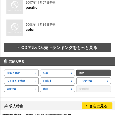
2007年11月07日発売
pacific
2008年11月19日発売
color
CDアルバム売上ランキングをもっと見る
芸能人事典
芸能人TOP
記事
作品
ランキング情報
TV出演
ドラマ出演
CM出演
歌詞
音楽配信
求人特集
さらに見る