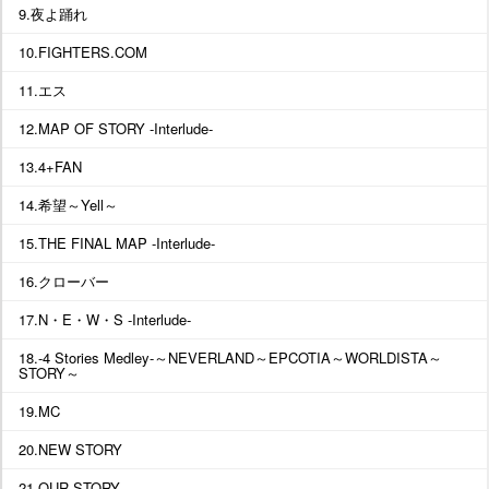
9.夜よ踊れ
10.FIGHTERS.COM
11.エス
12.MAP OF STORY -Interlude-
13.4+FAN
14.希望～Yell～
15.THE FINAL MAP -Interlude-
16.クローバー
17.N・E・W・S -Interlude-
18.-4 Stories Medley-～NEVERLAND～EPCOTIA～WORLDISTA～
STORY～
19.MC
20.NEW STORY
21.OUR STORY