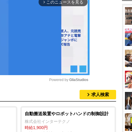
このニュースを見る
arrow_forward_ios
Powered by 
GliaStudios
求人検索
M
u
t
自動搬送装置やロボットハンドの制御設計
e
株式会社インターテクノ
時給1,900円