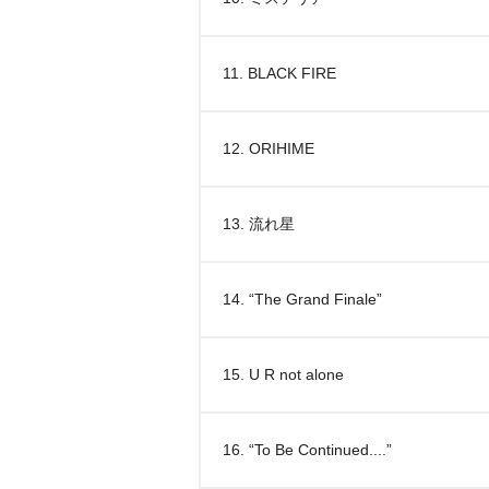
11. BLACK FIRE
12. ORIHIME
13. 流れ星
14. “The Grand Finale”
15. U R not alone
16. “To Be Continued....”