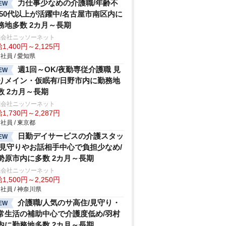
力仕事少なめの介護職/年齢不
EW
/50代以上が活躍中/名古屋市南区内に
務地多数 2カ月～長期
式会社ニッソーネット
1,400円～2,125円
社員 / 愛知県
週1回～OK/夜勤専従介護職 見
EW
りメイン・仮眠有/日野市内に勤務地
数 2カ月～長期
式会社ニッソーネット
1,730円～2,287円
社員 / 東京都
日勤デイサービスの介護スタッ
EW
/見守りやお話相手中心で負担少なめ/
勢原市内に多数 2カ月～長期
式会社ニッソーネット
1,500円～2,250円
社員 / 神奈川県
介護職/人気のサ高住/見守り・
EW
常生活の補助中心で介護度低め/羽村
内に勤務地多数 2カ月～長期