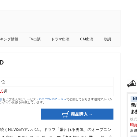
キング情報
TV出演
ドラマ出演
CM出演
歌詞
D
1
位
15
週
N
大樹
および法人向けサービス・
ORICON BiZ online
で公開しております週間アルバム
のランクイン回数を掲載しています。
問
多
商品購入
株
時給
O』に続くNEWSのアルバム。ドラマ「嫌われる勇気」のオープニン
派遣