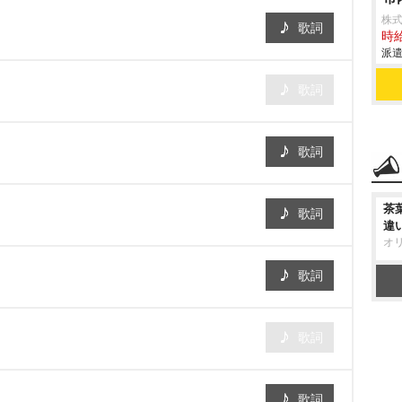
株
歌詞
時給
派遣
歌詞
歌詞
茶
歌詞
違
オ
歌詞
歌詞
歌詞