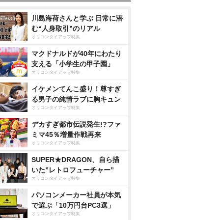
川島海荷さんと学ぶ 日常に潜
む“人身取引”のリアル
オリコンタイアップ特集
マクドナルドが40年にわたり
支える「小学生の甲子園」
オリコンタイアップ特集
イケメンてんこ盛り！尊すぎ
る男子の純情ラブに胸キュン
オリコンタイアップ特集
デカすぎ都市伝説発生!?ファ
ミマ45％増量作戦再来
オリコンタイアップ特集
SUPER★DRAGON、自ら描
いた”レトロフューチャー”
オリコンタイアップ特集
パソコンメーカー社員が本気
で選ぶ「10万円台PC3選」
オリコンタイアップ特集