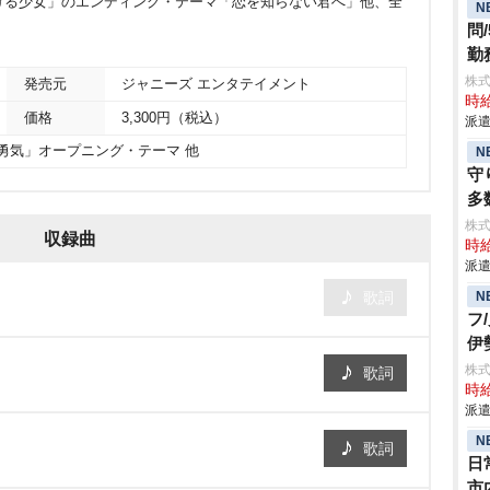
ける少女」のエンディング・テーマ「恋を知らない君へ」他、全
N
問
勤
株
発売元
ジャニーズ エンタテイメント
時給
価格
3,300円（税込）
派遣
勇気」オープニング・テーマ 他
N
守
多
株
収録曲
時給
派遣
N
歌詞
フ
伊
株
歌詞
時給
派遣
N
歌詞
日
市