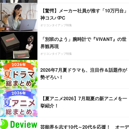
【驚愕】メーカー社員が推す「10万円台」
神コスパPC
オリコンタイアップ特集
「別班のよう」腕時計で『VIVANT』の世
界観再現
オリコンタイアップ特集
2026年7月夏ドラマも、注目作＆話題作が
勢ぞろい！
【夏アニメ2026】7月期夏の新アニメを一
挙紹介！
芸能界を志す10代～20代を応援！ オーデ