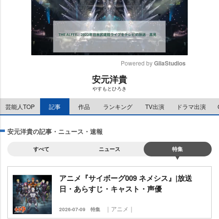
Powered by 
GliaStudios
安元洋貴
M
すもとひろき
u
t
芸能人TOP
記事
作品
ランキング
TV出演
ドラマ出演
e
安元洋貴の記事・ニュース・速報
すべて
ニュース
特集
アニメ『サイボーグ009 ネメシス』|放送
日・あらすじ・キャスト・声優
｜アニメ｜
2026-07-09
特集