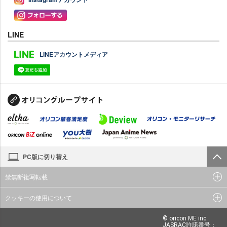
LINE
LINEアカウントメディア
PC版に切り替え
禁無断複写転載
クッキーの使用について
© oricon ME inc.
JASRAC許諾番号：