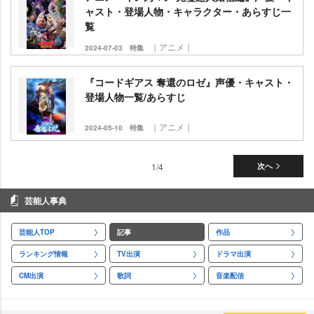
ャスト・登場人物・キャラクター・あらすじ一
覧
｜アニメ｜
2024-07-03
特集
『コードギアス 奪還のロゼ』声優・キャスト・
登場人物一覧/あらすじ
｜アニメ｜
2024-05-10
特集
1/4
次へ
芸能人事典
芸能人TOP
記事
作品
ランキング情報
TV出演
ドラマ出演
CM出演
歌詞
音楽配信