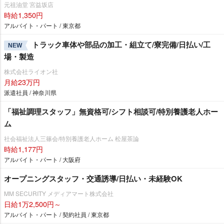
元祖油堂 宮益坂店
時給1,350円
アルバイト・パート / 東京都
トラック車体や部品の加工・組立て/寮完備/日払い/工
NEW
場・製造
株式会社ライオン社
月給23万円
派遣社員 / 神奈川県
「福祉調理スタッフ」無資格可/シフト相談可/特別養護老人ホー
ム
社会福祉法人三篠会/特別養護老人ホーム 松屋茶論
時給1,177円
アルバイト・パート / 大阪府
オープニングスタッフ・交通誘導/日払い・未経験OK
MM SECURITY メディアマート株式会社
日給1万2,500円～
アルバイト・パート / 契約社員 / 東京都