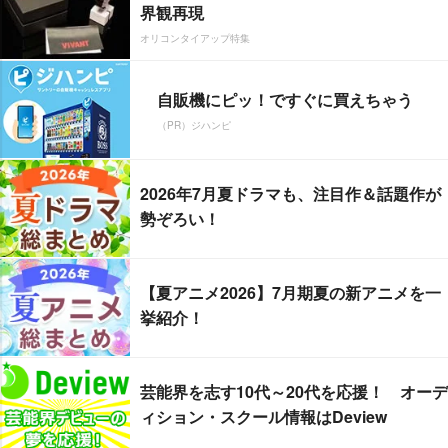
界観再現
オリコンタイアップ特集
自販機にピッ！ですぐに買えちゃう
（PR）ジハンピ
2026年7月夏ドラマも、注目作＆話題作が
勢ぞろい！
【夏アニメ2026】7月期夏の新アニメを一
挙紹介！
芸能界を志す10代～20代を応援！ オーデ
ィション・スクール情報はDeview