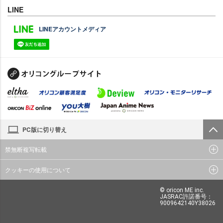
LINE
LINEアカウントメディア
PC版に切り替え
禁無断複写転載
クッキーの使用について
© oricon ME inc.
JASRAC許諾番号：
9009642140Y38026