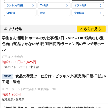
ランキング情報
TV出演
ドラマ出演
CM出演
歌詞
音楽配信
求人特集
さらに見る
学生さん活躍中!ホールのお仕事!週1日～&3h～OK/残業なし/髪
色自由/絶品まかないが1円/町田商店/ラーメン店のランチ帯ホー
ル
町田商店 大森店
時給1,300円～1,625円
アルバイト・パート / 東京都
食品の荷受け・仕分け・ピッキング/寮完備/日勤/日払い/
NEW
工場・製造
UTエージェント株式会社AGT東海第一CU
時給1,200円
派遣社員 / 愛知県