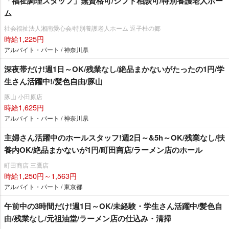
「福祉調理スタッフ」無資格可/シフト相談可/特別養護老人ホー
ム
社会福祉法人湘南愛心会/特別養護老人ホーム 逗子杜の郷
時給1,225円
アルバイト・パート / 神奈川県
深夜帯だけ!週1日～OK/残業なし/絶品まかないがたったの1円/学
生さん活躍中!/髪色自由/豚山
豚山 小田原店
時給1,625円
アルバイト・パート / 神奈川県
主婦さん活躍中のホールスタッフ!週2日～&5h～OK/残業なし/扶
養内OK/絶品まかないが1円/町田商店/ラーメン店のホール
町田商店 三鷹店
時給1,250円～1,563円
アルバイト・パート / 東京都
午前中の3時間だけ!週1日～OK/未経験・学生さん活躍中/髪色自
由/残業なし/元祖油堂/ラーメン店の仕込み・清掃