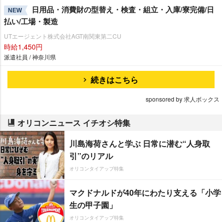
日用品・消費財の型替え・検査・組立・入庫/寮完備/日
NEW
払い/工場・製造
UTエージェント株式会社AGT南関東第二CU
時給1,450円
派遣社員 / 神奈川県
続きはこちら
sponsored by 求人ボックス
オリコンニュース イチオシ特集
川島海荷さんと学ぶ 日常に潜む“人身取
引”のリアル
オリコンタイアップ特集
マクドナルドが40年にわたり支える「小学
生の甲子園」
オリコンタイアップ特集