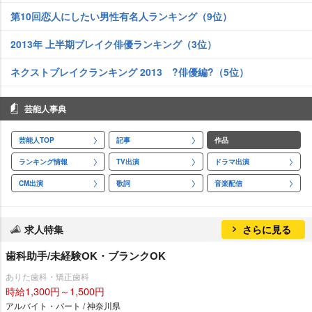
第10回恋人にしたい男性有名人ランキング（9位）
2013年 上半期ブレイク俳優ランキング（3位）
ネクストブレイクランキング 2013 ?俳優編?（5位）
芸能人事典
芸能人TOP
記事
作品
ランキング情報
TV出演
ドラマ出演
CM出演
歌詞
音楽配信
求人特集
さらに見る
歯科助手/未経験OK・ブランクOK
ありた歯科・矯正歯科
時給1,300円～1,500円
アルバイト・パート / 神奈川県