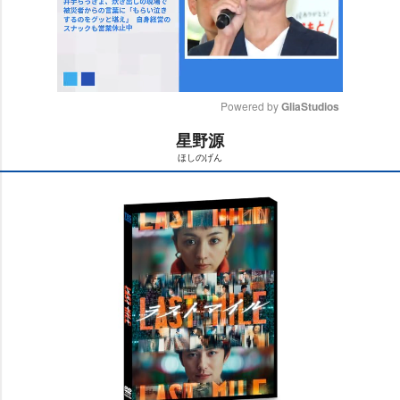
Powered by 
GliaStudios
星野源
M
ほしのげん
u
t
e