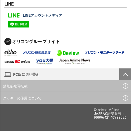
LINE
LINEアカウントメディア
PC版に切り替え
禁無断複写転載
クッキーの使用について
© oricon ME inc.
JASRAC許諾番号：
9009642140Y38026