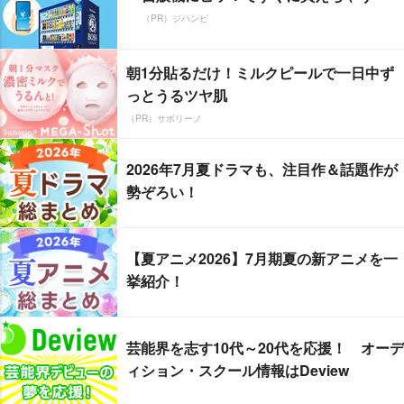
（PR）ジハンピ
朝1分貼るだけ！ミルクピールで一日中ず
っとうるツヤ肌
（PR）サボリーノ
2026年7月夏ドラマも、注目作＆話題作が
勢ぞろい！
【夏アニメ2026】7月期夏の新アニメを一
挙紹介！
芸能界を志す10代～20代を応援！ オーデ
ィション・スクール情報はDeview