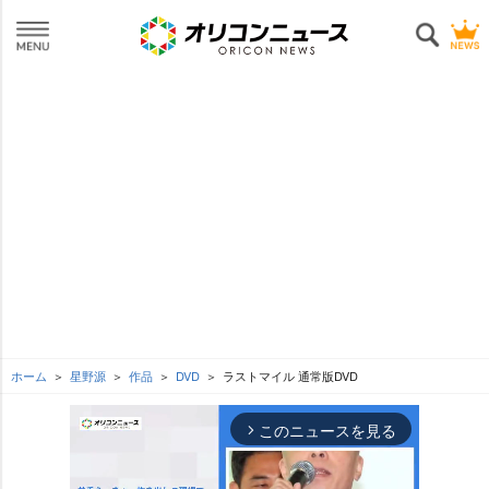
ホーム
星野源
作品
DVD
ラストマイル 通常版DVD
このニュースを見る
arrow_forward_ios