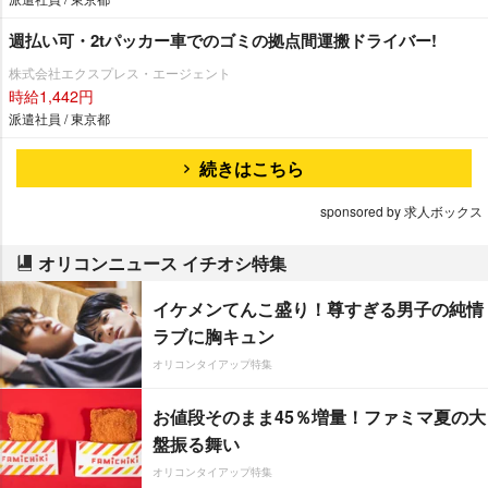
週払い可・2tパッカー車でのゴミの拠点間運搬ドライバー!
株式会社エクスプレス・エージェント
時給1,442円
派遣社員 / 東京都
続きはこちら
sponsored by 求人ボックス
オリコンニュース イチオシ特集
イケメンてんこ盛り！尊すぎる男子の純情
ラブに胸キュン
オリコンタイアップ特集
お値段そのまま45％増量！ファミマ夏の大
盤振る舞い
オリコンタイアップ特集