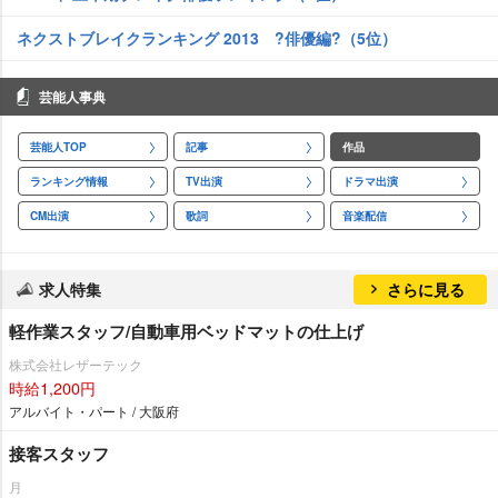
ネクストブレイクランキング 2013 ?俳優編?（5位）
芸能人事典
芸能人TOP
記事
作品
ランキング情報
TV出演
ドラマ出演
CM出演
歌詞
音楽配信
求人特集
さらに見る
軽作業スタッフ/自動車用ベッドマットの仕上げ
株式会社レザーテック
時給1,200円
アルバイト・パート / 大阪府
接客スタッフ
月