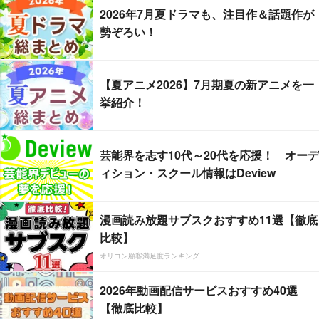
2026年7月夏ドラマも、注目作＆話題作が
勢ぞろい！
【夏アニメ2026】7月期夏の新アニメを一
挙紹介！
芸能界を志す10代～20代を応援！ オーデ
ィション・スクール情報はDeview
漫画読み放題サブスクおすすめ11選【徹底
比較】
オリコン顧客満足度ランキング
2026年動画配信サービスおすすめ40選
【徹底比較】