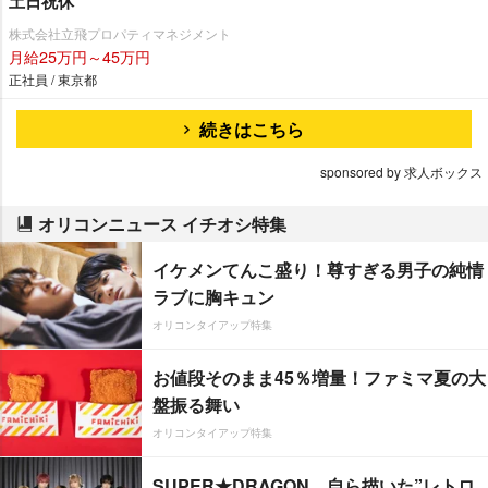
土日祝休
株式会社立飛プロパティマネジメント
月給25万円～45万円
正社員 / 東京都
続きはこちら
sponsored by 求人ボックス
オリコンニュース イチオシ特集
イケメンてんこ盛り！尊すぎる男子の純情
ラブに胸キュン
オリコンタイアップ特集
お値段そのまま45％増量！ファミマ夏の大
盤振る舞い
オリコンタイアップ特集
SUPER★DRAGON、自ら描いた”レトロ