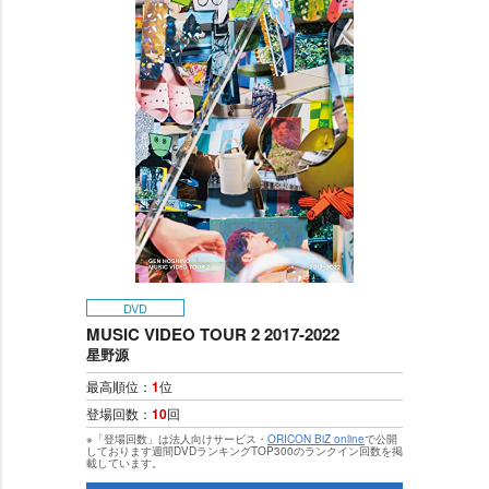
DVD
MUSIC VIDEO TOUR 2 2017-2022
星野源
最高順位：
1
位
登場回数：
10
回
※「登場回数」は法人向けサービス・
ORICON BiZ online
で公開
しております週間DVDランキングTOP300のランクイン回数を掲
載しています。