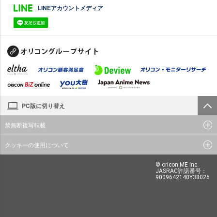
LINEアカウントメディア
PC版に切り替え
禁無断複写転載
クッキーの使用について
© oricon ME inc.
JASRAC許諾番号：
9009642140Y38026