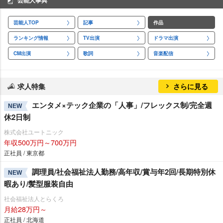
芸能人事典
芸能人TOP
記事
作品
ランキング情報
TV出演
ドラマ出演
CM出演
歌詞
音楽配信
求人特集
さらに見る
エンタメ×テック企業の「人事」/フレックス制/完全週
NEW
休2日制
株式会社ユートニック
年収500万円～700万円
正社員 / 東京都
調理員/社会福祉法人勤務/高年収/賞与年2回/長期特別休
NEW
暇あり/髪型服装自由
社会福祉法人とらくろ
月給28万円～
正社員 / 北海道