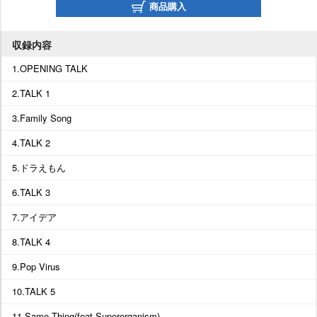
商品購入
収録内容
1.OPENING TALK
2.TALK 1
3.Family Song
4.TALK 2
5.ドラえもん
6.TALK 3
7.アイデア
8.TALK 4
9.Pop Virus
10.TALK 5
11.Same Thing(feat.Superorganism)