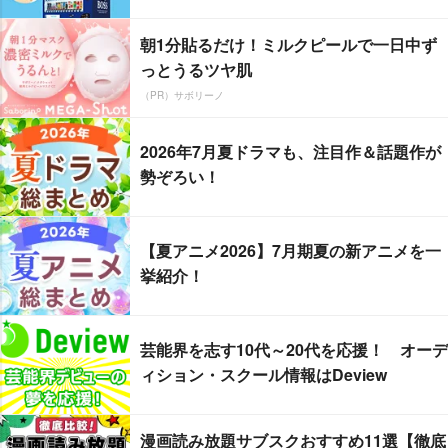
朝1分貼るだけ！ミルクピールで一日中ず
っとうるツヤ肌
（PR）サボリーノ
2026年7月夏ドラマも、注目作＆話題作が
勢ぞろい！
【夏アニメ2026】7月期夏の新アニメを一
挙紹介！
芸能界を志す10代～20代を応援！ オーデ
ィション・スクール情報はDeview
漫画読み放題サブスクおすすめ11選【徹底