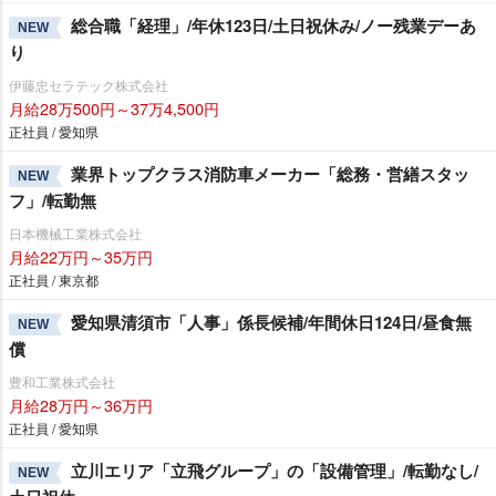
総合職「経理」/年休123日/土日祝休み/ノー残業デーあ
NEW
り
伊藤忠セラテック株式会社
月給28万500円～37万4,500円
正社員 / 愛知県
業界トップクラス消防車メーカー「総務・営繕スタッ
NEW
フ」/転勤無
日本機械工業株式会社
月給22万円～35万円
正社員 / 東京都
愛知県清須市「人事」係長候補/年間休日124日/昼食無
NEW
償
豊和工業株式会社
月給28万円～36万円
正社員 / 愛知県
立川エリア「立飛グループ」の「設備管理」/転勤なし/
NEW