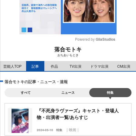
Powered by 
GliaStudios
落合モトキ
M
おちあいもとき
u
t
芸能人TOP
記事
作品
TV出演
ドラマ出演
CM出演
e
落合モトキの記事・ニュース・速報
すべて
ニュース
特集
『不死身ラヴァーズ』キャスト・登場人
物・出演者一覧/あらすじ
｜映画｜
2024-05-10
特集