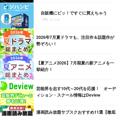
自販機にピッ！ですぐに買えちゃう
（PR）ジハンピ
2026年7月夏ドラマも、注目作＆話題作が
勢ぞろい！
【夏アニメ2026】7月期夏の新アニメを一
挙紹介！
芸能界を志す10代～20代を応援！ オーデ
ィション・スクール情報はDeview
漫画読み放題サブスクおすすめ11選【徹底