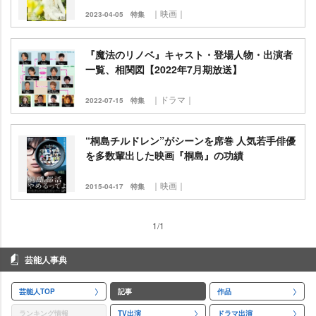
｜映画｜
2023-04-05
特集
『魔法のリノベ』キャスト・登場人物・出演者
一覧、相関図【2022年7月期放送】
｜ドラマ｜
2022-07-15
特集
“桐島チルドレン”がシーンを席巻 人気若手俳優
を多数輩出した映画『桐島』の功績
｜映画｜
2015-04-17
特集
1/1
芸能人事典
芸能人TOP
記事
作品
ランキング情報
TV出演
ドラマ出演