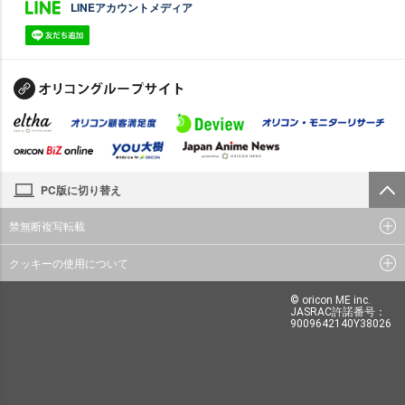
LINEアカウントメディア
PC版に切り替え
禁無断複写転載
クッキーの使用について
© oricon ME inc.
JASRAC許諾番号：
9009642140Y38026