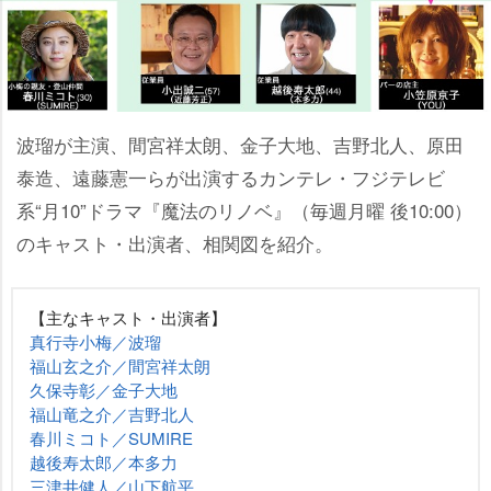
波瑠が主演、間宮祥太朗、金子大地、吉野北人、原田
泰造、遠藤憲一らが出演するカンテレ・フジテレビ
系“月10”ドラマ『魔法のリノベ』（毎週月曜 後10:00）
のキャスト・出演者、相関図を紹介。
【主なキャスト・出演者】
真行寺小梅／波瑠
福山玄之介／間宮祥太朗
久保寺彰／金子大地
福山竜之介／吉野北人
春川ミコト／SUMIRE
越後寿太郎／本多力
三津井健人／山下航平