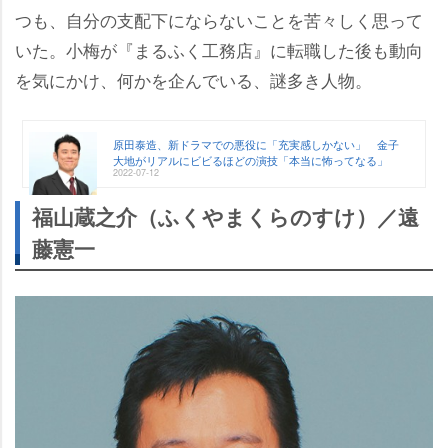
つも、自分の支配下にならないことを苦々しく思って
いた。小梅が『まるふく工務店』に転職した後も動向
を気にかけ、何かを企んでいる、謎多き人物。
原田泰造、新ドラマでの悪役に「充実感しかない」 金子
大地がリアルにビビるほどの演技「本当に怖ってなる」
2022-07-12
福山蔵之介（ふくやまくらのすけ）／遠
藤憲一