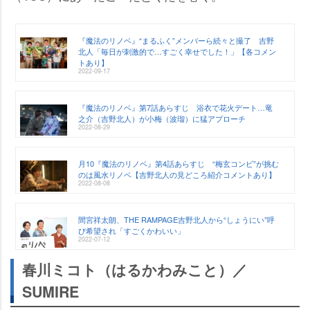
『魔法のリノベ』“まるふく”メンバーら続々と撮了 吉野
北人「毎日が刺激的で…すごく幸せでした！」【各コメン
トあり】
2022-09-17
『魔法のリノベ』第7話あらすじ 浴衣で花火デート…竜
之介（吉野北人）が小梅（波瑠）に猛アプローチ
2022-08-29
月10『魔法のリノベ』第4話あらすじ “梅玄コンビ”が挑む
のは風水リノベ【吉野北人の見どころ紹介コメントあり】
2022-08-08
間宮祥太朗、THE RAMPAGE吉野北人から“しょうにい”呼
び希望され「すごくかわいい」
2022-07-12
春川ミコト（はるかわみこと）／
SUMIRE