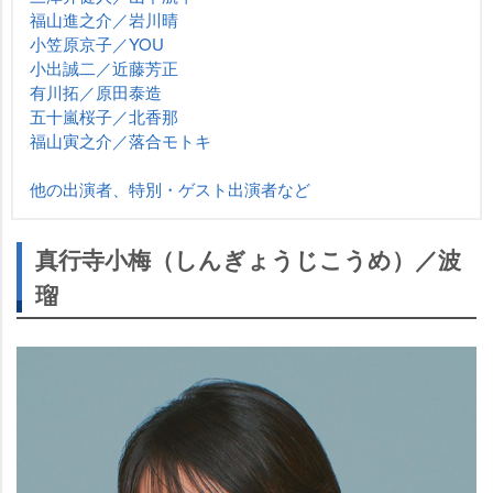
福山進之介／岩川晴
小笠原京子／YOU
小出誠二／近藤芳正
有川拓／原田泰造
五十嵐桜子／北香那
福山寅之介／落合モトキ
他の出演者、特別・ゲスト出演者など
真行寺小梅（しんぎょうじこうめ）／波
瑠