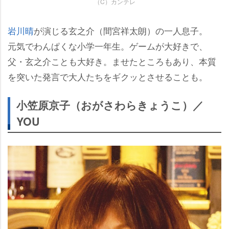
（C）カンテレ
川晴
が演じる玄之介（間宮祥太朗）の一人息子。
元気でわんぱくな小学一年生。ゲームが大好きで、
父・玄之介ことも大好き。ませたところもあり、本質
を突いた発言で大人たちをギクッとさせることも。
小笠原京子（おがさわらきょうこ）／
YOU