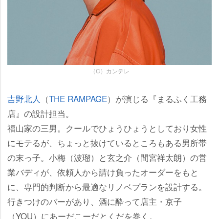
（C）カンテレ
吉野北人
（
THE RAMPAGE
）が演じる『まるふく工務
店』の設計担当。
福山家の三男。クールでひょうひょうとしており女性
にモテるが、ちょっと抜けているところもある男所帯
の末っ子。小梅（波瑠）と玄之介（間宮祥太朗）の営
業バディが、依頼人から請け負ったオーダーをもと
に、専門的判断から最適なリノベプランを設計する。
行きつけのバーがあり、酒に酔って店主・京子
（YOU）にあーだこーだとくだを巻く。