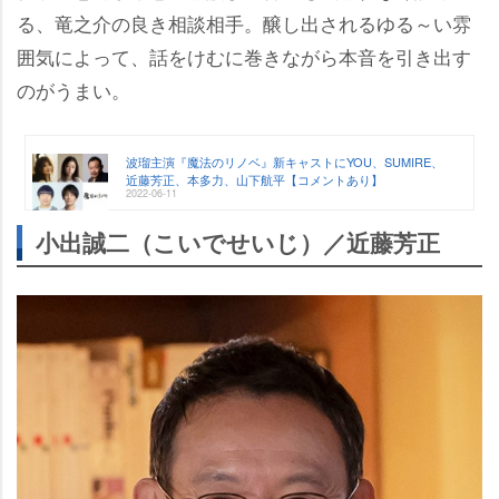
る、竜之介の良き相談相手。醸し出されるゆる～い雰
囲気によって、話をけむに巻きながら本音を引き出す
のがうまい。
波瑠主演『魔法のリノベ』新キャストにYOU、SUMIRE、
近藤芳正、本多力、山下航平【コメントあり】
2022-06-11
小出誠二（こいでせいじ）／近藤芳正