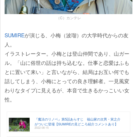
（C）カンテレ
SUMIRE
が演じる、小梅（波瑠）の大学時代からの友
人。
イラストレーター。小梅とは登山仲間であり、山ガー
ル。「山に俗世の話は持ち込むな。仕事と恋愛はふも
とに置いて来い」と言いながら、結局はお互い何でも
話してしまう、小梅にとっての良き理解者。一見風変
わりなタイプに見えるが、本音で生きるかっこいい女
性。
『魔法のリノベ』第5話あらすじ 福山家の次男・寅之介
がついに登場【SUMIREの見どころ紹介コメントあり】
2022-08-15