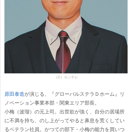
（C）カンテレ
原田泰造
が演じる、『グローバルステラＤホーム』リ
ノベーション事業本部・関東エリア部長。
小梅（波瑠）の元上司。出世欲が強く、自分の居場所
に不満を持ち、のし上がってやると鼻息を荒くしてい
るベテラン社員。かつての部下・小梅の能力を買いつ