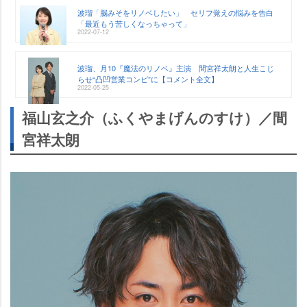
波瑠「脳みそをリノベしたい」 セリフ覚えの悩みを告白
「最近もう苦しくなっちゃって」
2022-07-12
波瑠、月10『魔法のリノベ』主演 間宮祥太朗と人生こじ
らせ“凸凹営業コンビ”に【コメント全文】
2022-05-25
福山玄之介（ふくやまげんのすけ）／間
宮祥太朗