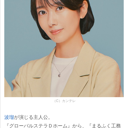
（C）カンテレ
波瑠
が演じる主人公。
『グローバルステラＤホーム』から、『まるふく工務