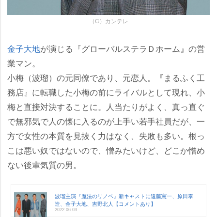
（C）カンテレ
金子大地
が演じる『グローバルステラＤホーム』の営
業マン。
小梅（波瑠）の元同僚であり、元恋人。『まるふく工
務店』に転職した小梅の前にライバルとして現れ、小
梅と直接対決することに。人当たりがよく、真っ直ぐ
で無邪気で人の懐に入るのが上手い若手社員だが、一
方で女性の本質を見抜く力はなく、失敗も多い。根っ
こは悪い奴ではないので、憎みたいけど、どこか憎め
ない後輩気質の男。
波瑠主演『魔法のリノベ』新キャストに遠藤憲一、原田泰
造、金子大地、吉野北人【コメントあり】
2022-06-03