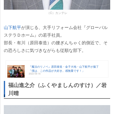
（C）カンテレ
山下航平
が演じる、大手リフォーム会社『グローバル
ステラＤホーム』の若手社員。
部長・有川（原田泰造）の腰ぎんちゃく的側近で、そ
の恐ろしさに気づきながらも従順な部下。
『魔法のリノベ』原田泰造・金子大地・山下航平が撮了
「僕は、この作品が大好き。感無量です！」
2022-09-16
福山進之介（ふくやましんのすけ）／
川晴