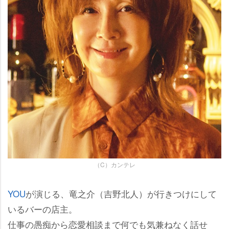
（C）カンテレ
YOU
が演じる、竜之介（吉野北人）が行きつけにして
いるバーの店主。
仕事の愚痴から恋愛相談まで何でも気兼ねなく話せ