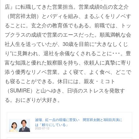
店』に転職してきた営業担当。営業成績0点の玄之介
（間宮祥太朗）とバディを組み、まるふくをリノベす
ることに。玄之介の教育係でもある。前職では、トッ
プクラスの成績で営業のエースだった。順風満帆な会
社人生を送っていたが、30歳を目前に“大きなしくじ
り”に見舞われ、退社を余儀なくされることに･･･。豊
富な知識と優れた観察眼を持ち、依頼人に真摯に寄り
添う優秀なリノベ営業。よく寝て、よく食べ、どこで
も寝ることができる。休日には、親友・ミコト
（SUMIRE）と山へゆき、日頃のストレスを発散す
る。おにぎりが大好き。
波瑠、紅一点の現場に苦笑い 間宮祥太朗と3回目共演に
は「頼りにしている」
2022-07-12