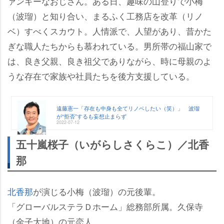
ァンキーなおじさん。ある日、趣味の山登りで小梅
（波瑠）と知り合い、まるふく工務店を改革（リノ
ベ）すべくスカウト。人情派で、人望があり、昔かた
ぎな職人たちからも慕われている。男所帯の福山家で
は、良き父親、良き祖父でありながら、時に母親のよ
うな存在で家族や社員たちを後方支援している。
遠藤憲一「存在も中身も全てリノベしたい（笑）」 波瑠
が“拒否”するも妄想止まらず
2022-07-12
五十嵐桜子（いがらしさくらこ）／北香
那
北香那
が演じる小梅（波瑠）の元後輩。
「グローバルステラＤホーム」総務部所属。久保寺
（金子大地）の元恋人。