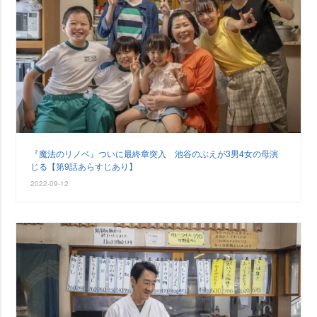
『魔法のリノベ』ついに最終章突入 池谷のぶえが3男4女の母演
じる【第9話あらすじあり】
2022-09-12