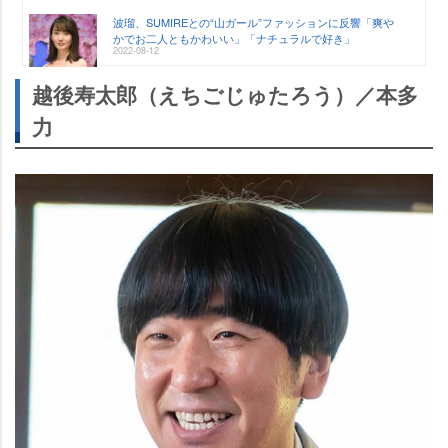
波瑠、SUMIREとの“山ガール”ファッションに反響「爽
かでお二人ともかわいい」「ナチュラルで好き」
2022-08-12
越後寿太郎（えちごじゅたろう）／本多
力