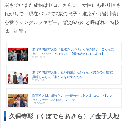
弱さでいまだ成約はゼロ。さらに、女性にも振り回さ
れがちで、現在バツ2で7歳の息子・進之介（岩川晴）
を養うシングルファザー。“詫びの玄”と呼ばれ、特技
は「謝罪」。
波瑠＆間宮祥太朗『魔法のリノベ』万感の撮了「こんなに
自由にやったことはない」【最終話あらすじあり】
2022-09-18
波瑠＆間宮祥太朗、顔や職業がわからない“男女の部屋”に
興味しんしん「家が人を映すんだな」
2022-07-07
間宮祥太朗、最強ヤンキー高校生→お人よしのバツ2シン
グルファザーへ“劇的チェンジ”
2022-06-27
久保寺彰（くぼでらあきら）／金子大地