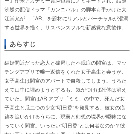
ー』が米アカデミー賞脚色賞にノミネートされ、話題
沸騰の配信ドラマ「ガンニバル」の脚本も手がけた大
江崇允が、「AR」を題材にリアルとバーチャルが混濁
する世界を描く、サスペンスフルで新感覚な意欲作。
あらすじ
結婚間近だった恋人と破局した不眠症の間宮は、マッ
チングアプリで唯一返信をくれた女子高生と会うが、
女子高生は間宮のアパートで自殺してしまう。うろた
えて山中に埋めようとするも、気がつけば死体は消え
ていた。間宮はAR アプリ「ミミ」の中で、死んだ女
子高生と瓜二つの少女“明日香”を発見する。彼女の痕
跡を追いかけるうちに、現実と幻想の境界が曖昧にな
っていく間宮。いったい“明日香”とは何者なのか？彼