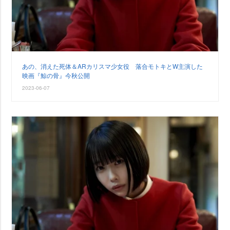
あの、消えた死体＆ARカリスマ少女役 落合モトキとW主演した
映画『鯨の骨』今秋公開
2023-06-07