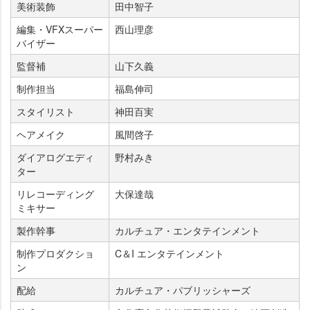
美術装飾
田中智子
編集・VFXスーパー
西山理彦
バイザー
監督補
山下久義
制作担当
福島伸司
スタイリスト
神田百実
ヘアメイク
風間啓子
ダイアログエディ
野村みき
ター
リレコーディング
大保達哉
ミキサー
製作幹事
カルチュア・エンタテインメント
制作プロダクショ
C＆I エンタテインメント
ン
配給
カルチュア・パブリッシャーズ