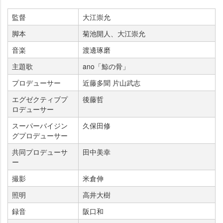
監督
大江崇允
脚本
菊池開人、大江崇允
音楽
渡邊琢磨
主題歌
ano「鯨の骨」
プロデューサー
近藤多聞 片山武志
エグゼクティブプ
後藤哲
ロデューサー
スーパーバイジン
久保田修
グプロデューサー
共同プロデューサ
田中美幸
ー
撮影
米倉伸
照明
高井大樹
録音
阪口和