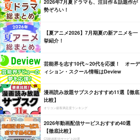
2026年7月夏ドラマも、注目作＆話題作が
勢ぞろい！
【夏アニメ2026】7月期夏の新アニメを一
挙紹介！
芸能界を志す10代～20代を応援！ オーデ
ィション・スクール情報はDeview
漫画読み放題サブスクおすすめ11選【徹底
比較】
オリコン顧客満足度ランキング
2026年動画配信サービスおすすめ40選
【徹底比較】
CS動画配信サービス20選