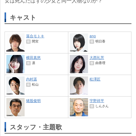
女は死んだはずの少女と同一人物なのか？
キャスト
落合モトキ
ano
間宮
明日香
役
役
横田真悠
大西礼芳
凛
由香理
役
役
内村遥
松澤匠
松山
役
猪股俊明
宇野祥平
しんさん
役
スタッフ・主題歌