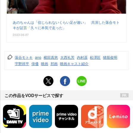
あのちゃんは「信じられないくらい足が速い」 共演した落合モト
キが証言「久々に本気で走った」
2023-06-07
落合モトキ
ano
横田真悠
大西礼芳
内村遥
松澤匠
猪股俊明
宇野祥平
俳優
映画
邦画
映画キャスト紹介
この作品をVODサービスで探す