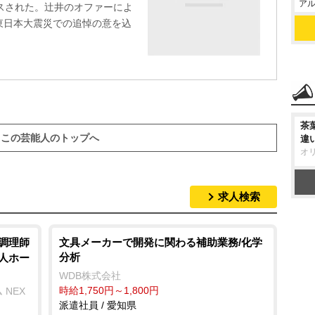
アル
スされた。辻井のオファーによ
東日本大震災での追悼の意を込
茶
この芸能人のトップへ
違
オ
求人検索
/調理師
文具メーカーで開発に関わる補助業務/化学
分析
老人ホー
WDB株式会社
時給1,750円～1,800円
 NEX
派遣社員 / 愛知県