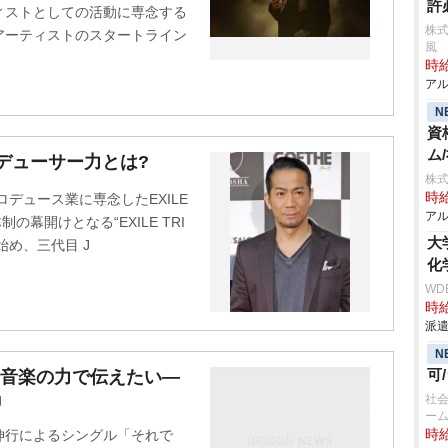
許
ィストとしての活動に専念する
株式
アーティストのスタートライン
風
時給
アル
N
資
ム
ロデューサー力とは?
株式
時給
ロデュース業に専念したEXILE
アル
の幕開けとなる“EXILE TRI
大
Eを始め、三代目 J
化
WD
時給
派遣
N
可
井伸行『音楽の力で伝えたい―
』
社会
ー
辻井伸行によるシングル「それで
時給