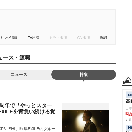
キング情報
TV出演
ドラマ出演
CM出演
歌詞
・ニュース・速報
ニュース
特集
N
高
ー20周年で「やっとスター
日
XILEを背負い続ける覚
時給
アル
N
TSUSHI。昨年EXILEのグルー