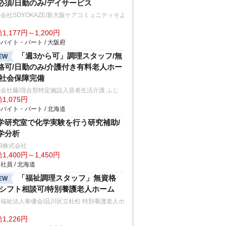
必須/日勤のみ/デイサービス
会社SOYOKAZE/新大阪ケアコミュニティそよ
1,177円～1,200円
バイト・パート / 大阪府
「週3から可」調理スタッフ/無
EW
格可/日勤のみ/介護付き有料老人ホー
/社会保障完備
会社藤/混合型特定施設入居者生活介護 ふじ
1,075円
バイト・パート / 北海道
学研究室で化学実験を行う研究補助/
学分析
B株式会社
1,400円～1,450円
社員 / 北海道
「福祉調理スタッフ」無資格
EW
/シフト相談可/特別養護老人ホーム
福祉法人奉優会/品川区立杜松 特別養護老人ホ
ム
1,226円