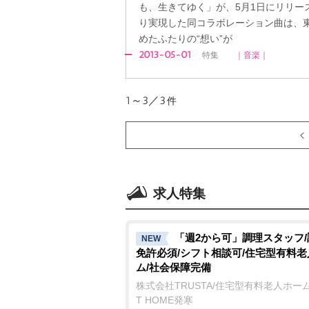
も、生きてゆく」が、5月1日にリリー
り実現した同コラボレーション曲は、
めたふたりの“想い”が
2013-05-01
特集
｜音楽｜
1～3／3
件
求人特集
「週2から可」調理スタッフ
NEW
免許必須/シフト相談可/住宅型有料
ム/社会保障完備
株式会社TRUSTA/住宅型有料老人ホーム
T HOME発寒