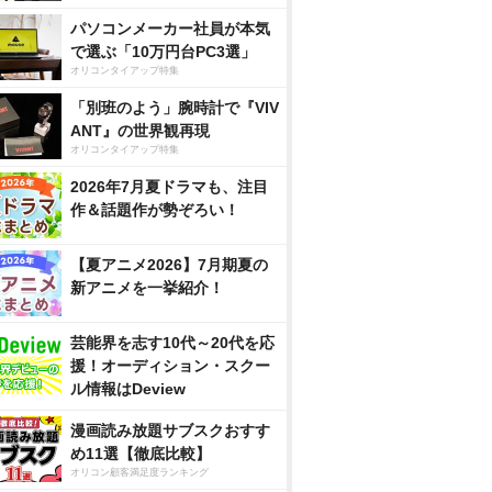
パソコンメーカー社員が本気
で選ぶ「10万円台PC3選」
オリコンタイアップ特集
「別班のよう」腕時計で『VIV
ANT』の世界観再現
オリコンタイアップ特集
2026年7月夏ドラマも、注目
作＆話題作が勢ぞろい！
【夏アニメ2026】7月期夏の
新アニメを一挙紹介！
芸能界を志す10代～20代を応
援！オーディション・スクー
ル情報はDeview
漫画読み放題サブスクおすす
め11選【徹底比較】
オリコン顧客満足度ランキング