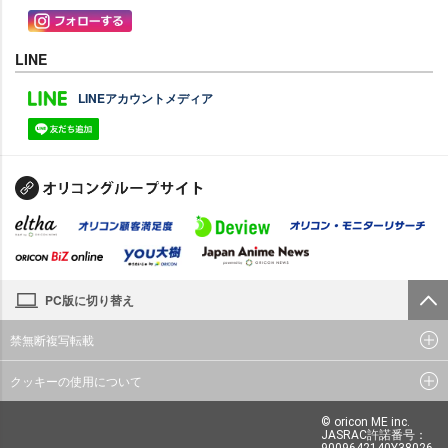
LINE
LINEアカウントメディア
PC版に切り替え
禁無断複写転載
クッキーの使用について
© oricon ME inc.
JASRAC許諾番号：