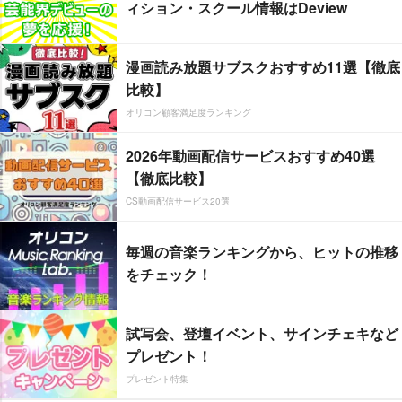
ィション・スクール情報はDeview
漫画読み放題サブスクおすすめ11選【徹底
比較】
オリコン顧客満足度ランキング
2026年動画配信サービスおすすめ40選
【徹底比較】
CS動画配信サービス20選
毎週の音楽ランキングから、ヒットの推移
をチェック！
試写会、登壇イベント、サインチェキなど
プレゼント！
プレゼント特集