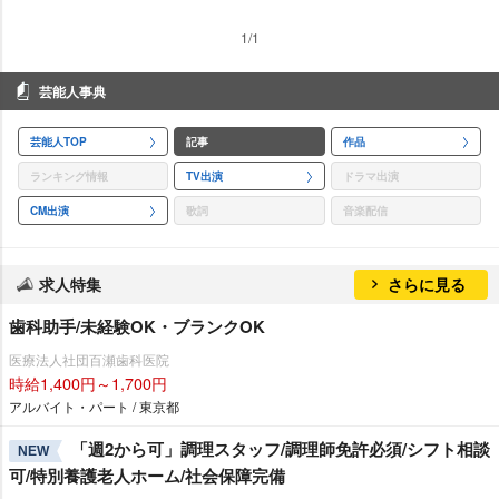
1/1
芸能人事典
芸能人TOP
記事
作品
ランキング情報
TV出演
ドラマ出演
CM出演
歌詞
音楽配信
求人特集
さらに見る
歯科助手/未経験OK・ブランクOK
医療法人社団百瀬歯科医院
時給1,400円～1,700円
アルバイト・パート / 東京都
「週2から可」調理スタッフ/調理師免許必須/シフト相談
NEW
可/特別養護老人ホーム/社会保障完備