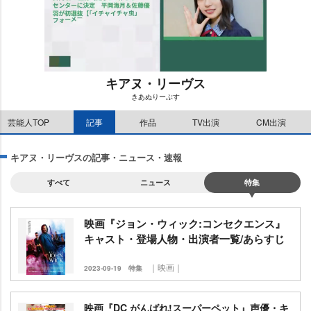
キアヌ・リーヴス
きあぬりーぶす
M
芸能人TOP
記事
作品
TV出演
CM出演
u
t
e
キアヌ・リーヴスの記事・ニュース・速報
すべて
ニュース
特集
映画『ジョン・ウィック:コンセクエンス』
キャスト・登場人物・出演者一覧/あらすじ
｜映画｜
2023-09-19
特集
映画『DC がんばれ!スーパーペット』声優・キ