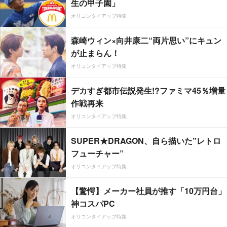
生の甲子園」
オリコンタイアップ特集
森崎ウィン×向井康二“両片思い”にキュン
が止まらん！
オリコンタイアップ特集
デカすぎ都市伝説発生!?ファミマ45％増量
作戦再来
オリコンタイアップ特集
SUPER★DRAGON、自ら描いた”レトロ
フューチャー”
オリコンタイアップ特集
【驚愕】メーカー社員が推す「10万円台」
神コスパPC
オリコンタイアップ特集