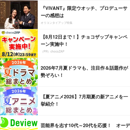
『VIVANT』限定ウオッチ、プロデューサ
ーの感想は
オリコンタイアップ特集
【8月12日まで！】チョコザップキャンペ
ーン実施中！
（PR）chocoZAP
2026年7月夏ドラマも、注目作＆話題作が
勢ぞろい！
【夏アニメ2026】7月期夏の新アニメを一
挙紹介！
芸能界を志す10代～20代を応援！ オーデ