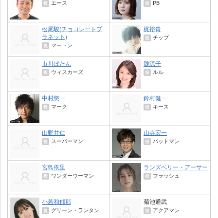
エース
PB
役
役
松尾駿(チョコレートプ
梶裕貴
ラネット)
チップ
役
マートン
役
市川ぼたん
魏涼子
ウィスカーズ
ルル
役
役
中村悠一
鈴村健一
マーク
キース
役
役
山野井仁
山寺宏一
スーパーマン
バットマン
役
役
宮島依里
ランズベリー・アーサー
ワンダーウーマン
フラッシュ
役
役
小若和郁那
菊池通武
グリーン・ランタン
アクアマン
役
役