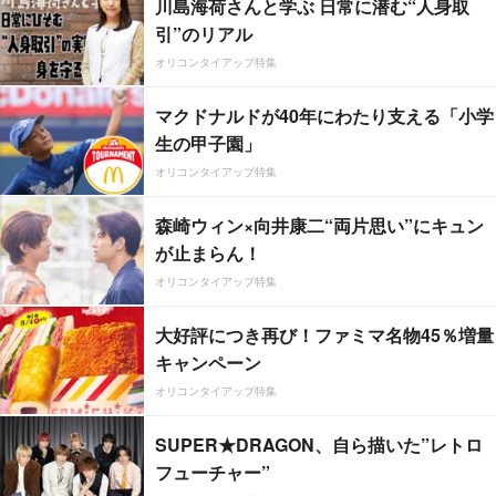
川島海荷さんと学ぶ 日常に潜む“人身取
引”のリアル
オリコンタイアップ特集
マクドナルドが40年にわたり支える「小学
生の甲子園」
オリコンタイアップ特集
森崎ウィン×向井康二“両片思い”にキュン
が止まらん！
オリコンタイアップ特集
大好評につき再び！ファミマ名物45％増量
キャンペーン
オリコンタイアップ特集
SUPER★DRAGON、自ら描いた”レトロ
フューチャー”