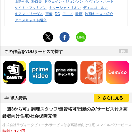
山路和弘
朴ロ美
ドウェイン・ジョンソン
ケヴィン・ハート
ケイト・マッキノン
ナターシャ・リオン
ディエゴ・ルナ
キアヌ・リーヴス
声優
DC
アニメ
映画
映画キャスト紹介
アニメキャスト紹介
この作品をVODサービスで探す
求人特集
さらに見る
「週3から可」調理スタッフ/無資格可/日勤のみ/サービス付き高
齢者向け住宅/社会保障完備
株式会社ラヴィータピエーナ/サービス付き高齢者向け住宅 スマイルパワーピース
時給1,177円