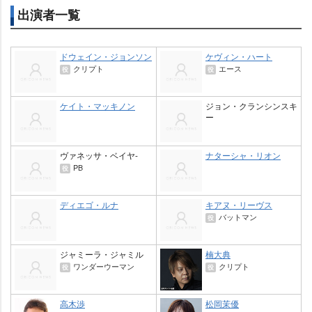
出演者一覧
ドウェイン・ジョンソン
ケヴィン・ハート
クリプト
エース
役
役
ケイト・マッキノン
ジョン・クランシンスキ
ー
ヴァネッサ・ベイヤ-
ナターシャ・リオン
PB
役
ディエゴ・ルナ
キアヌ・リーヴス
バットマン
役
ジャミーラ・ジャミル
楠大典
ワンダーウーマン
クリプト
役
役
高木渉
松岡茉優