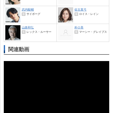
武内駿輔
佐古真弓
サイボーグ
ロイス・レイン
役
役
山路和弘
朴ロ美
レックス・ルーサー
マーシー・グレイブス
役
役
関連動画