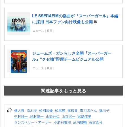
LE SSERAFIMの楽曲が『スーパーガール』本編
に採用 日本ファン向け映像も公開
ニュース｜映画｜
ジェームズ・ガンらしさ全開『スーパーガー
ル』“クセ強”即席チームビジュアル公開
ニュース｜映画｜
関連記事をもっと見る
楠大典
高木渉
松岡茉優
松尾駿
梶裕貴
市川ぼたん
魏涼子
中村悠一
鈴村健一
山野井仁
山寺宏一
宮島依里
ランズベリー・アーサー
小若和郁那
武内駿輔
佐古真弓