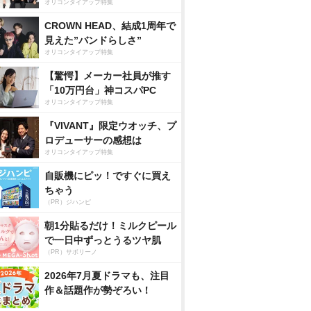
オリコンタイアップ特集
CROWN HEAD、結成1周年で
見えた”バンドらしさ”
オリコンタイアップ特集
【驚愕】メーカー社員が推す
「10万円台」神コスパPC
オリコンタイアップ特集
『VIVANT』限定ウオッチ、プ
ロデューサーの感想は
オリコンタイアップ特集
自販機にピッ！ですぐに買え
ちゃう
（PR）ジハンピ
朝1分貼るだけ！ミルクピール
で一日中ずっとうるツヤ肌
（PR）サボリーノ
2026年7月夏ドラマも、注目
作＆話題作が勢ぞろい！