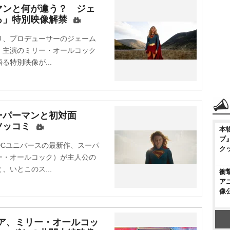
マンと何が違う？ ジェ
る」特別映像解禁
、プロデューサーのジェーム
、主演のミリー・オールコック
特別映像が...
ーパーマンと初対面
ツッコミ
本
ブ
Cユニバースの最新作、スーパ
ク
ー・オールコック）が主人公の
いとこのス...
衝
ア
像
ア、ミリー・オールコッ