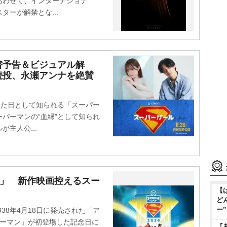
あわせて、インターナショナ
ーが解禁とな...
替予告＆ビジュアル解
続投、永瀬アンナを絶賛
した日として知られる「スーパー
パーマンの“血縁”として知られ
主人公...
日」 新作映画控えるスー
【
ど
ー
38年4月18日に発売された「ア
パーマン」が初登場した記念日に
『