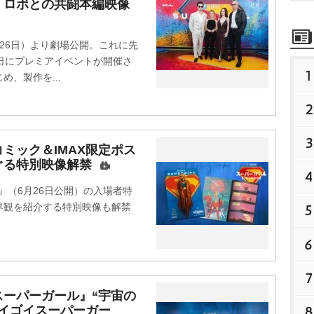
 ロボとの共闘本編映像
26日）より劇場公開。これに先
日にプレミアイベントが開催さ
1
、製作を...
2
3
ミック＆IMAX限定ポス
ぐる特別映像解禁
4
（6月26日公開）の入場者特
界観を紹介する特別映像も解禁
5
6
7
ーパーガール』“宇宙の
8
イゴイスーパーガー