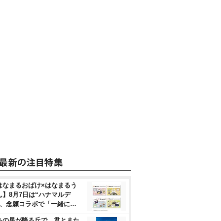
はなまるおばけ×はなまるう
ん】8月7日は“ハナマルデ
”、念願コラボで「一緒に…
あの星が降る丘で、君とまた