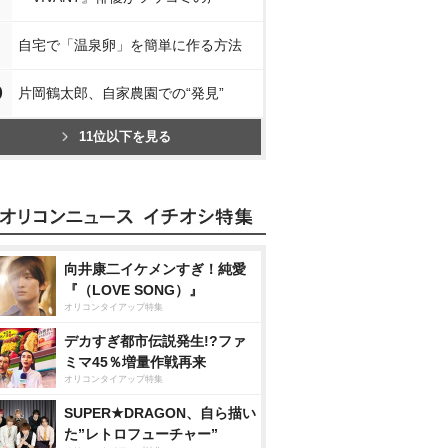
自宅で「温泉卵」を簡単に作る方法
0
片岡鶴太郎、自家農園での“発見”
11位以下を見る
向井康二イケメンすぎ！純愛
『（LOVE SONG）』
オリコンタイアップ特集
デカすぎ都市伝説発生!?ファ
ミマ45％増量作戦再来
オリコンタイアップ特集
SUPER★DRAGON、自ら描い
た”レトロフューチャー”