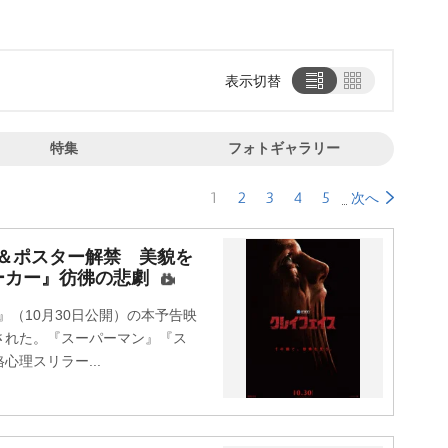
表示切替
特集
フォトギャラリー
1
2
3
4
5
次へ
＆ポスター解禁 美貌を
ーカー』彷彿の悲劇
（10月30日公開）の本予告映
された。『スーパーマン』『ス
理スリラー...