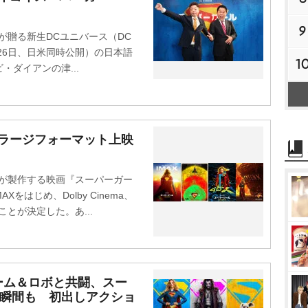
9
贈る新生DCユニバース（DC
26日、日米同時公開）の日本語
1
ダイアンの津...
どラージフォーマット上映
が製作する映画『スーパーガー
をはじめ、Dolby Cinema、
ることが決定した。あ...
ーム＆ロボと共闘、スー
の瞬間も 初出しアクショ