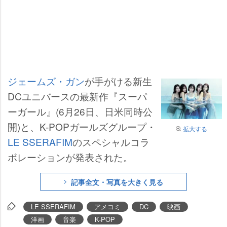
ジェームズ・ガン
が手がける新生
DCユニバースの最新作『スーパ
ーガール』(6月26日、日米同時公
開)と、K-POPガールズグループ・
拡大する
LE SSERAFIM
のスペシャルコラ
ボレーションが発表された。
記事全文・写真を大きく見る
LE SSERAFIM
アメコミ
DC
映画
洋画
音楽
K-POP