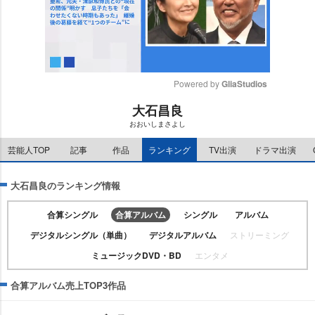
Powered by 
GliaStudios
大石昌良
M
おおいしまさよし
u
t
芸能人TOP
記事
作品
ランキング
TV出演
ドラマ出演
e
大石昌良のランキング情報
合算シングル
合算アルバム
シングル
アルバム
デジタルシングル（単曲）
デジタルアルバム
ストリーミング
ミュージックDVD・BD
エンタメ
合算アルバム売上TOP3作品