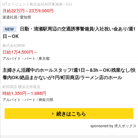
UTエージェント株式会社AGT東海第一CU
月給22万円～23万9,000円
派遣社員 / 愛知県
日勤・清瀬駅周辺の交通誘導警備員/入社祝い金あり/週1
NEW
日～OK
株式会社MSK
日給1万4,500円～
アルバイト・パート / 東京都
主婦さん活躍中のホールスタッフ!週1日～&3h～OK/残業なし/扶
養内OK/絶品まかないが1円/町田商店/ラーメン店のホール
町田商店 横浜北寺尾店
時給1,350円～1,688円
アルバイト・パート / 神奈川県
続きはこちら
sponsored by 求人ボックス