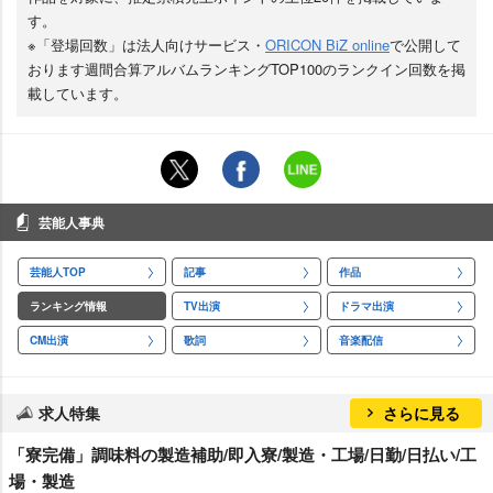
す。
※「登場回数」は法人向けサービス・
ORICON BiZ online
で公開して
おります週間合算アルバムランキングTOP100のランクイン回数を掲
載しています。
芸能人事典
芸能人TOP
記事
作品
ランキング情報
TV出演
ドラマ出演
CM出演
歌詞
音楽配信
求人特集
さらに見る
「寮完備」調味料の製造補助/即入寮/製造・工場/日勤/日払い/工
場・製造