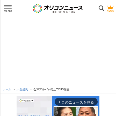
ホーム
大石昌良
合算アルバム売上TOP3作品
このニュースを見る
arrow_forward_ios