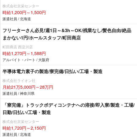
株式会社京栄センター
時給1,200円～1,500円
派遣社員 / 北海道
フリーターさん必見!週1日～&3h～OK/残業なし/髪色自由/絶品
まかない1円/ホールスタッフ/町田商店
町田商店 西淀川店
時給1,270円～1,588円
アルバイト・パート / 大阪府
半導体電力素子の製造/寮完備/日払い/工場・製造
株式会社ライオン社
月給21万5,000円～28万円
派遣社員 / 神奈川県
「寮完備」トラックボディコンテナへの溶接/即入寮/製造・工場/
日勤/日払い/工場・製造
株式会社京栄センター
時給1,720円～2,150円
派遣社員 / 北海道