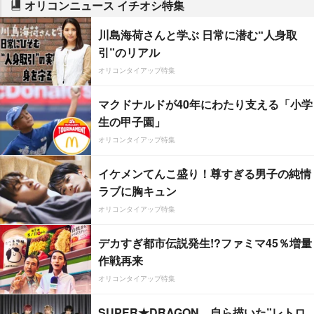
オリコンニュース イチオシ特集
川島海荷さんと学ぶ 日常に潜む“人身取
引”のリアル
オリコンタイアップ特集
マクドナルドが40年にわたり支える「小学
生の甲子園」
オリコンタイアップ特集
イケメンてんこ盛り！尊すぎる男子の純情
ラブに胸キュン
オリコンタイアップ特集
デカすぎ都市伝説発生!?ファミマ45％増量
作戦再来
オリコンタイアップ特集
SUPER★DRAGON、自ら描いた”レトロ