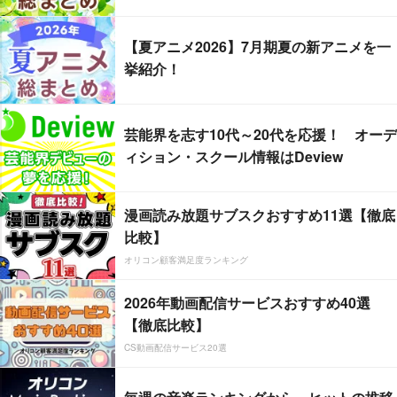
【夏アニメ2026】7月期夏の新アニメを一
挙紹介！
芸能界を志す10代～20代を応援！ オーデ
ィション・スクール情報はDeview
漫画読み放題サブスクおすすめ11選【徹底
比較】
オリコン顧客満足度ランキング
2026年動画配信サービスおすすめ40選
【徹底比較】
CS動画配信サービス20選