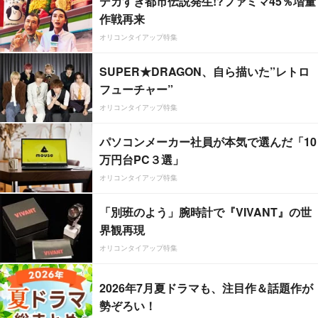
デカすぎ都市伝説発生!?ファミマ45％増量
作戦再来
オリコンタイアップ特集
SUPER★DRAGON、自ら描いた”レトロ
フューチャー”
オリコンタイアップ特集
パソコンメーカー社員が本気で選んだ「10
万円台PC３選」
オリコンタイアップ特集
「別班のよう」腕時計で『VIVANT』の世
界観再現
オリコンタイアップ特集
2026年7月夏ドラマも、注目作＆話題作が
勢ぞろい！