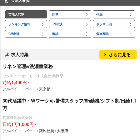
芸能人事典
芸能人TOP
記事
作品
ランキング情報
TV出演
ドラマ出演
CM出演
歌詞
音楽配信
求人特集
さらに見る
リネン管理&洗濯室業務
ワタキューセイモア株式会社 業務部
時給1,400円～
アルバイト・パート / 東京都
30代活躍中・Wワーク可/警備スタッフ/8h勤務/シフト制/日給1.1
万
髙菱管理株式会社
日給1万1,000円～
アルバイト・パート / 契約社員 / 大阪府