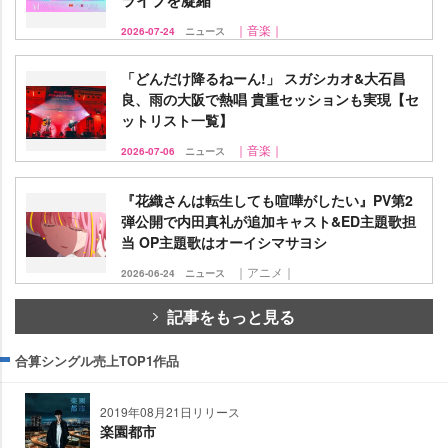
｜音楽｜
2026-07-24
ニュース
「どんだけ降るねーん!」 スガシカオ&大石昌
良、雨の大阪で熱唱 貴重セッションも実現【セ
ットリスト一覧】
｜音楽｜
2026-07-06
ニュース
『花織さんは転生しても喧嘩がしたい』PV第2
弾公開で内田真礼が追加キャスト&ED主題歌担
当 OP主題歌はオーイシマサヨシ
｜アニメ｜
2026-06-24
ニュース
記事をもっと見る
合算シングル売上TOP1作品
2019年08月21日リリース
楽園都市