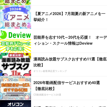
【夏アニメ2026】7月期夏の新アニメを一
挙紹介！
芸能界を志す10代～20代を応援！ オーデ
ィション・スクール情報はDeview
漫画読み放題サブスクおすすめ11選【徹底
比較】
オリコン顧客満足度ランキング
2026年動画配信サービスおすすめ40選
【徹底比較】
CS動画配信サービス20選