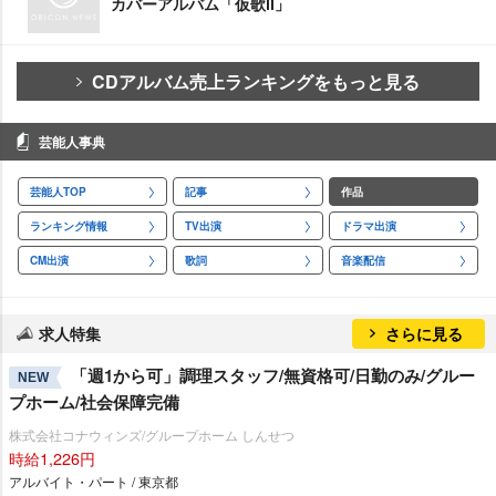
カバーアルバム「仮歌Ⅱ」
CDアルバム売上ランキングをもっと見る
芸能人事典
芸能人TOP
記事
作品
ランキング情報
TV出演
ドラマ出演
CM出演
歌詞
音楽配信
求人特集
さらに見る
「週1から可」調理スタッフ/無資格可/日勤のみ/グルー
NEW
プホーム/社会保障完備
株式会社コナウィンズ/グループホーム しんせつ
時給1,226円
アルバイト・パート / 東京都