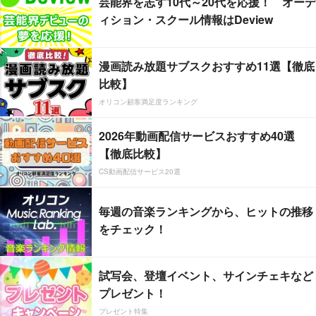
芸能界を志す10代～20代を応援！ オーデ
ィション・スクール情報はDeview
漫画読み放題サブスクおすすめ11選【徹底
比較】
オリコン顧客満足度ランキング
2026年動画配信サービスおすすめ40選
【徹底比較】
CS動画配信サービス20選
毎週の音楽ランキングから、ヒットの推移
をチェック！
試写会、登壇イベント、サインチェキなど
プレゼント！
プレゼント特集