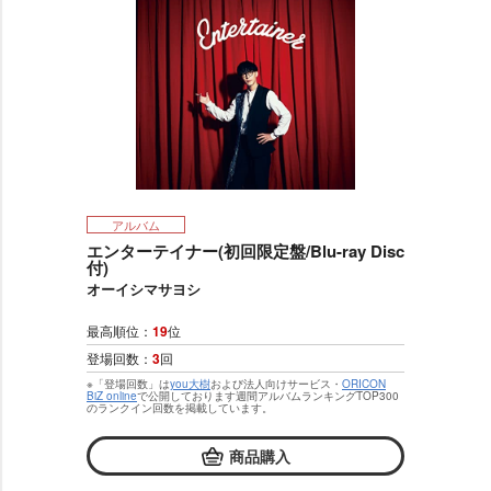
アルバム
エンターテイナー(初回限定盤/Blu-ray Disc
付)
オーイシマサヨシ
最高順位：
19
位
登場回数：
3
回
※「登場回数」は
you大樹
および法人向けサービス・
ORICON
BiZ online
で公開しております週間アルバムランキングTOP300
のランクイン回数を掲載しています。
商品購入