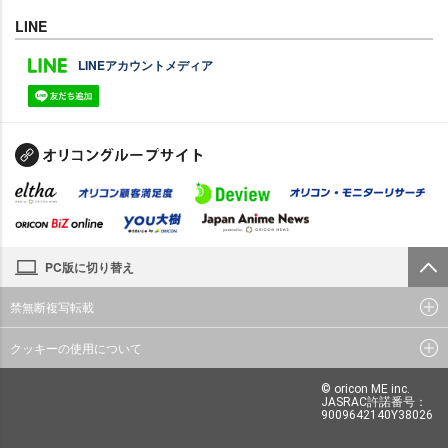
LINE
LINEアカウントメディア
PC版に切り替え
禁無断複写転載
クッキーの使用について
© oricon ME inc.
JASRAC許諾番号：
9009642140Y38026