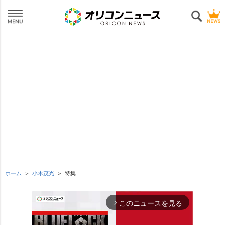
ホーム
小木茂光
特集
このニュースを見る
arrow_forward_ios