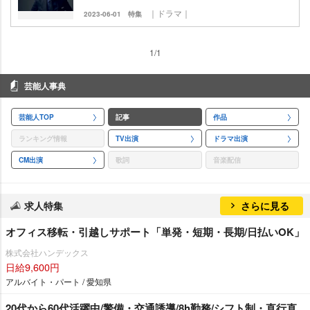
｜ドラマ｜
2023-06-01
特集
1/1
芸能人事典
芸能人TOP
記事
作品
ランキング情報
TV出演
ドラマ出演
CM出演
歌詞
音楽配信
求人特集
さらに見る
オフィス移転・引越しサポート「単発・短期・長期/日払いOK」
株式会社ハンデックス
日給9,600円
アルバイト・パート / 愛知県
20代から60代活躍中/警備・交通誘導/8h勤務/シフト制・直行直