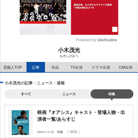
Powered by 
GliaStudios
小木茂光
M
おぎしげみつ
u
t
芸能人TOP
記事
作品
TV出演
ドラマ出演
CM出演
e
小木茂光の記事・ニュース・速報
すべて
ニュース
特集
映画『オアシス』キャスト・登場人物・出
演者一覧/あらすじ
｜映画｜
2024-11-15
特集