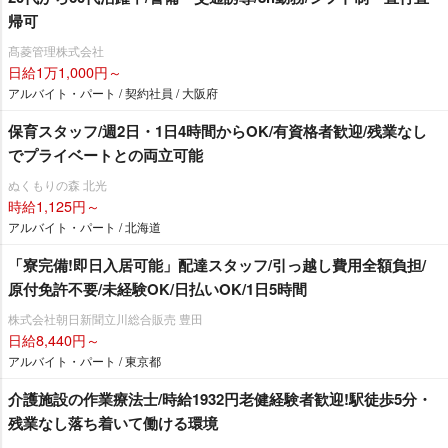
帰可
髙菱管理株式会社
日給1万1,000円～
アルバイト・パート / 契約社員 / 大阪府
保育スタッフ/週2日・1日4時間からOK/有資格者歓迎/残業なし
でプライベートとの両立可能
ぬくもりの森 北光
時給1,125円～
アルバイト・パート / 北海道
「寮完備!即日入居可能」配達スタッフ/引っ越し費用全額負担/
原付免許不要/未経験OK/日払いOK/1日5時間
株式会社朝日新聞立川総合販売 豊田
日給8,440円～
アルバイト・パート / 東京都
介護施設の作業療法士/時給1932円老健経験者歓迎!駅徒歩5分・
残業なし落ち着いて働ける環境