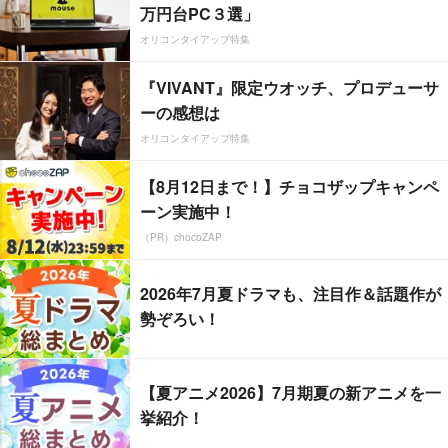
万円台PC３選」
オリコンタイアップ特集
『VIVANT』限定ウオッチ、プロデューサ
ーの感想は
オリコンタイアップ特集
【8月12日まで！】チョコザップキャンペ
ーン実施中！
（PR）chocoZAP
2026年7月夏ドラマも、注目作＆話題作が
勢ぞろい！
【夏アニメ2026】7月期夏の新アニメを一
挙紹介！