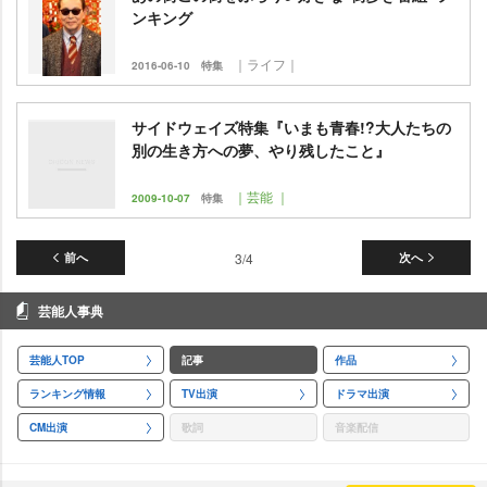
ンキング
｜ライフ｜
2016-06-10
特集
サイドウェイズ特集『いまも青春!?大人たちの
別の生き方への夢、やり残したこと』
｜芸能 ｜
2009-10-07
特集
前へ
3/4
次へ
芸能人事典
芸能人TOP
記事
作品
ランキング情報
TV出演
ドラマ出演
CM出演
歌詞
音楽配信