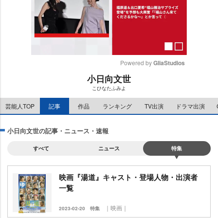
Powered by 
GliaStudios
小日向文世
M
こひなたふみよ
u
t
芸能人TOP
記事
作品
ランキング
TV出演
ドラマ出演
e
小日向文世の記事・ニュース・速報
すべて
ニュース
特集
映画『湯道』キャスト・登場人物・出演者
一覧
｜映画｜
2023-02-20
特集