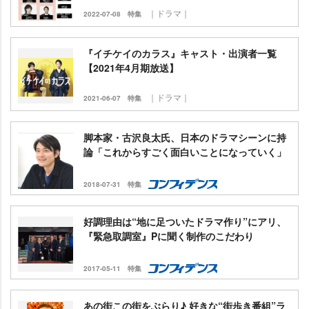
｜ドラマ｜
2022-07-08
特集
『イチケイのカラス』キャスト・出演者一覧
【2021年4月期放送】
｜ドラマ｜
2021-06-07
特集
脚本家・古沢良太氏、日本のドラマシーンに持
論「これからすごく面白いことになっていく」
2018-07-31
特集
好調理由は“地に足ついたドラマ作り”にアリ、
『緊急取調室』Pに聞く制作のこだわり
2017-05-11
特集
あの街この街をぶらり♪ 好きな“街歩き番組”ラ