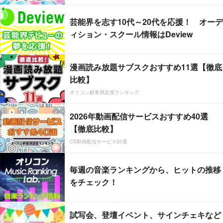
芸能界を志す10代～20代を応援！ オーデ
ィション・スクール情報はDeview
漫画読み放題サブスクおすすめ11選【徹底
比較】
オリコン顧客満足度ランキング
2026年動画配信サービスおすすめ40選
【徹底比較】
CS動画配信サービス20選
毎週の音楽ランキングから、ヒットの推移
をチェック！
試写会、登壇イベント、サインチェキなど