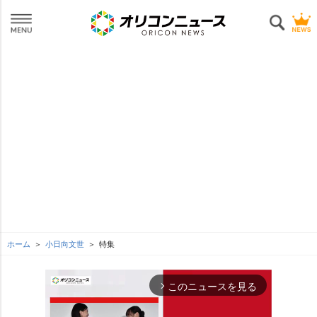
ホーム
小日向文世
特集
このニュースを見る
arrow_forward_ios