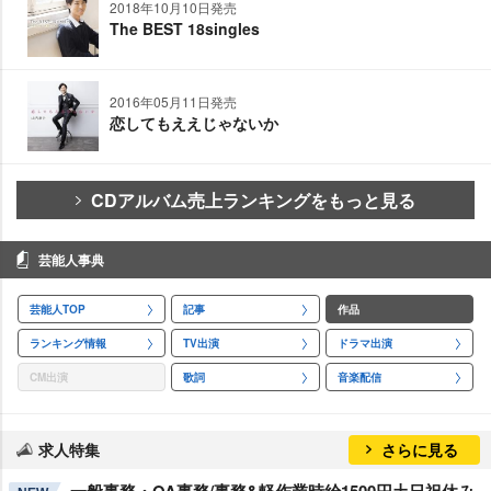
2018年10月10日発売
The BEST 18singles
2016年05月11日発売
恋してもええじゃないか
CDアルバム売上ランキングをもっと見る
芸能人事典
芸能人TOP
記事
作品
ランキング情報
TV出演
ドラマ出演
CM出演
歌詞
音楽配信
求人特集
さらに見る
一般事務・OA事務/事務&軽作業時給1500円土日祝休み