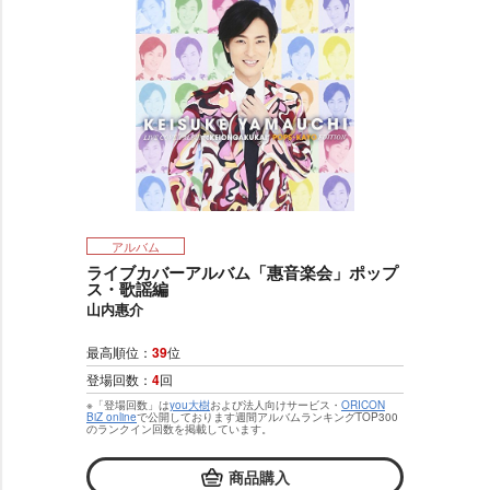
アルバム
ライブカバーアルバム「惠音楽会」ポップ
ス・歌謡編
山内惠介
最高順位：
39
位
登場回数：
4
回
※「登場回数」は
you大樹
および法人向けサービス・
ORICON
BiZ online
で公開しております週間アルバムランキングTOP300
のランクイン回数を掲載しています。
商品購入