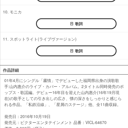
10. モニカ
歌詞
11. スポットライト(ライブヴァージョン)
歌詞
作品詳細
01年4月にシングル「霧情」でデビューした福岡県出身の演歌歌
手:山内惠介のライブ・カバー・アルバム。2タイトル同時発売のポ
ップス・歌謡編。デビュー16年目を迎えた山内惠介(16年19月現
在)の歌手としての引き出しの広さ、懐の深さをしっかりと感じら
れる作品。「私鉄沿線」、「星屑のステージ」他、全11曲収録。
発売日：2016年10月19日
発売元：ビクターエンタテインメント 品番：VICL-64670