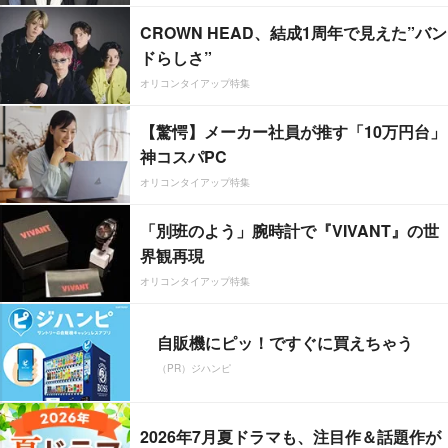
CROWN HEAD、結成1周年で見えた”バン
ドらしさ”
オリコンタイアップ特集
【驚愕】メーカー社員が推す「10万円台」
神コスパPC
オリコンタイアップ特集
「別班のよう」腕時計で『VIVANT』の世
界観再現
オリコンタイアップ特集
自販機にピッ！ですぐに買えちゃう
（PR）ジハンピ
2026年7月夏ドラマも、注目作＆話題作が