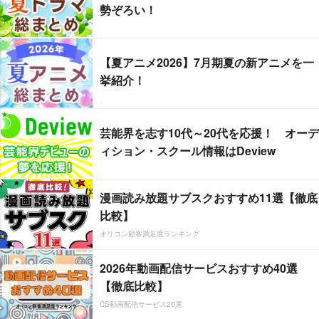
勢ぞろい！
【夏アニメ2026】7月期夏の新アニメを一
挙紹介！
芸能界を志す10代～20代を応援！ オーデ
ィション・スクール情報はDeview
漫画読み放題サブスクおすすめ11選【徹底
比較】
オリコン顧客満足度ランキング
2026年動画配信サービスおすすめ40選
【徹底比較】
CS動画配信サービス20選