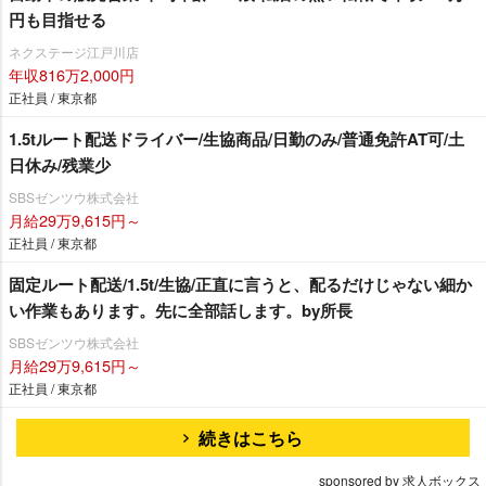
円も目指せる
ネクステージ江戸川店
年収816万2,000円
正社員 / 東京都
1.5tルート配送ドライバー/生協商品/日勤のみ/普通免許AT可/土
日休み/残業少
SBSゼンツウ株式会社
月給29万9,615円～
正社員 / 東京都
固定ルート配送/1.5t/生協/正直に言うと、配るだけじゃない細か
い作業もあります。先に全部話します。by所長
SBSゼンツウ株式会社
月給29万9,615円～
正社員 / 東京都
続きはこちら
sponsored by 求人ボックス