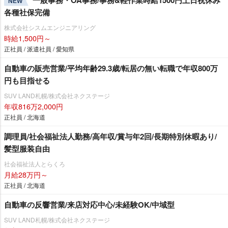
NEW
各種社保完備
株式会社シスムエンジニアリング
時給1,500円～
正社員 / 派遣社員 / 愛知県
自動車の販売営業/平均年齢29.3歳/転居の無い転職で年収800万
円も目指せる
SUV LAND札幌/株式会社ネクステージ
年収816万2,000円
正社員 / 北海道
調理員/社会福祉法人勤務/高年収/賞与年2回/長期特別休暇あり/
髪型服装自由
社会福祉法人とらくろ
月給28万円～
正社員 / 北海道
自動車の反響営業/来店対応中心/未経験OK/中域型
SUV LAND札幌/株式会社ネクステージ