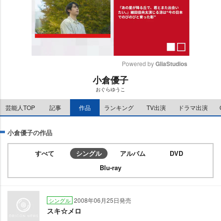
Powered by 
GliaStudios
小倉優子
M
おぐらゆうこ
u
t
芸能人TOP
記事
作品
ランキング
TV出演
ドラマ出演
e
小倉優子の作品
すべて
シングル
アルバム
DVD
Blu-ray
2008年06月25日発売
シングル
スキ☆メロ