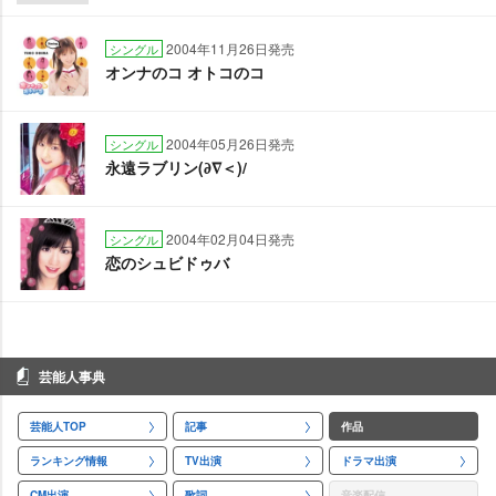
2004年11月26日発売
シングル
オンナのコ オトコのコ
2004年05月26日発売
シングル
永遠ラブリン(∂∇＜)/
2004年02月04日発売
シングル
恋のシュビドゥバ
芸能人事典
芸能人TOP
記事
作品
ランキング情報
TV出演
ドラマ出演
CM出演
歌詞
音楽配信