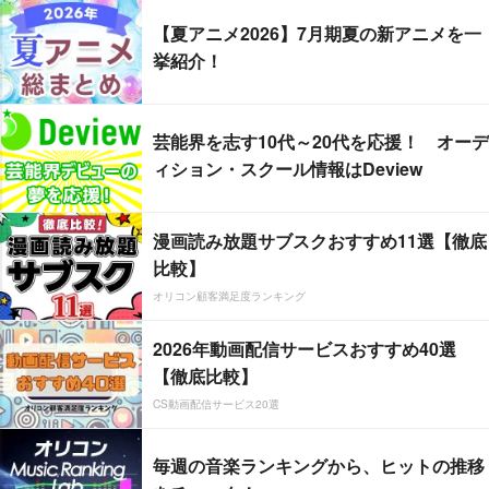
【夏アニメ2026】7月期夏の新アニメを一
挙紹介！
芸能界を志す10代～20代を応援！ オーデ
ィション・スクール情報はDeview
漫画読み放題サブスクおすすめ11選【徹底
比較】
オリコン顧客満足度ランキング
2026年動画配信サービスおすすめ40選
【徹底比較】
CS動画配信サービス20選
毎週の音楽ランキングから、ヒットの推移