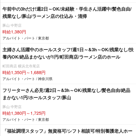
午前中の3hだけ!週2日～OK/未経験・学生さん活躍中/髪色自由/
残業なし/豚山/ラーメン店の仕込み・清掃
豚山 中野店
時給1,380円
アルバイト・パート / 東京都
主婦さん活躍中のホールスタッフ!週1日～&3h～OK/残業なし/扶
養内OK/絶品まかないが1円/町田商店/ラーメン店のホール
町田商店 横浜北寺尾店
時給1,350円～1,688円
アルバイト・パート / 神奈川県
フリーターさん必見!週2日～&3h～OK/残業なし/髪色自由/絶品
まかない1円/ホールスタッフ/豚山
豚山 中野店
時給1,380円～1,725円
アルバイト・パート / 東京都
「福祉調理スタッフ」無資格可/シフト相談可/特別養護老人ホー