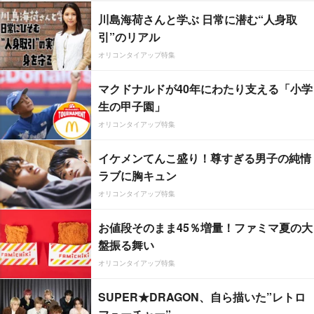
川島海荷さんと学ぶ 日常に潜む“人身取
引”のリアル
オリコンタイアップ特集
マクドナルドが40年にわたり支える「小学
生の甲子園」
オリコンタイアップ特集
イケメンてんこ盛り！尊すぎる男子の純情
ラブに胸キュン
オリコンタイアップ特集
お値段そのまま45％増量！ファミマ夏の大
盤振る舞い
オリコンタイアップ特集
SUPER★DRAGON、自ら描いた”レトロ