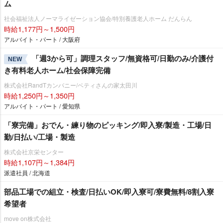
ム
社会福祉法人ノーマライゼーション協会/特別養護老人ホーム だんらん
時給1,177円～1,500円
アルバイト・パート / 大阪府
「週3から可」調理スタッフ/無資格可/日勤のみ/介護付
NEW
き有料老人ホーム/社会保障完備
株式会社RandTカンパニー/ベティさんの家太田川
時給1,250円～1,350円
アルバイト・パート / 愛知県
「寮完備」おでん・練り物のピッキング/即入寮/製造・工場/日
勤/日払い/工場・製造
株式会社京栄センター
時給1,107円～1,384円
派遣社員 / 北海道
部品工場での組立・検査/日払いOK/即入寮可/寮費無料/8割入寮
希望者
move on株式会社