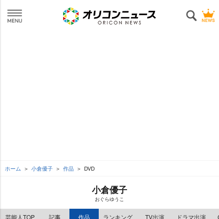
ホーム
小倉優子
作品
DVD
小倉優子
おぐらゆうこ
芸能人TOP
記事
作品
ランキング
TV出演
ドラマ出演