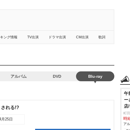
キング情報
TV出演
ドラマ出演
CM出演
歌詞
アルバム
DVD
Blu-ray
午
ー
店
される!?
町田
時給
04月25日
アル