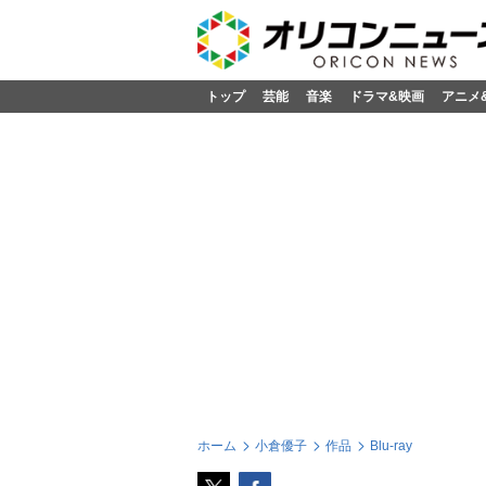
トップ
芸能
音楽
ドラマ&映画
アニメ
ホーム
小倉優子
作品
Blu-ray