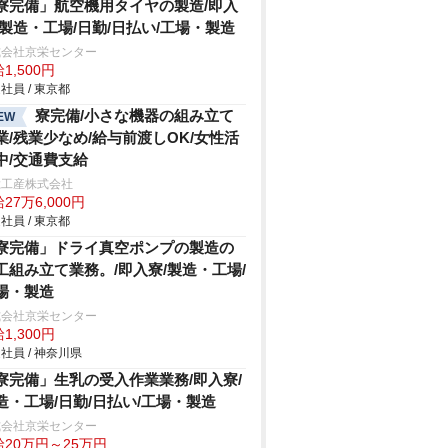
寮完備」航空機用タイヤの製造/即入
/製造・工場/日勤/日払い/工場・製造
式会社京栄センター
1,500円
社員 / 東京都
寮完備/小さな機器の組み立て
EW
業/残業少なめ/給与前渡しOK/女性活
中/交通費支給
総工産株式会社
27万6,000円
社員 / 東京都
寮完備」ドライ真空ポンプの製造の
工組み立て業務。/即入寮/製造・工場/
場・製造
式会社京栄センター
1,300円
社員 / 神奈川県
寮完備」生乳の受入作業業務/即入寮/
造・工場/日勤/日払い/工場・製造
式会社京栄センター
給20万円～25万円