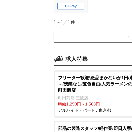
Blu-ray
1～1／1
件
求人特集
フリーター歓迎!絶品まかないが1円/週
～/残業なし/髪色自由/人気ラーメンの
町田商店
町田商店 三鷹店
時給1,250円～1,563円
アルバイト・パート / 東京都
部品の製造スタッフ/軽作業/即日入寮