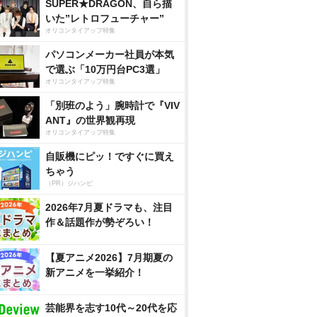
SUPER★DRAGON、自ら描
いた”レトロフューチャー”
オリコンタイアップ特集
パソコンメーカー社員が本気
で選ぶ「10万円台PC3選」
オリコンタイアップ特集
「別班のよう」腕時計で『VIV
ANT』の世界観再現
オリコンタイアップ特集
自販機にピッ！ですぐに買え
ちゃう
（PR）ジハンピ
2026年7月夏ドラマも、注目
作＆話題作が勢ぞろい！
【夏アニメ2026】7月期夏の
新アニメを一挙紹介！
芸能界を志す10代～20代を応