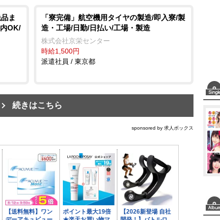
絶品ま
「寮完備」航空機用タイヤの製造/即入寮/製
内OK/
造・工場/日勤/日払い/工場・製造
株式会社京栄センター
時給1,500円
派遣社員 / 東京都
続きはこちら
sponsored by 求人ボックス