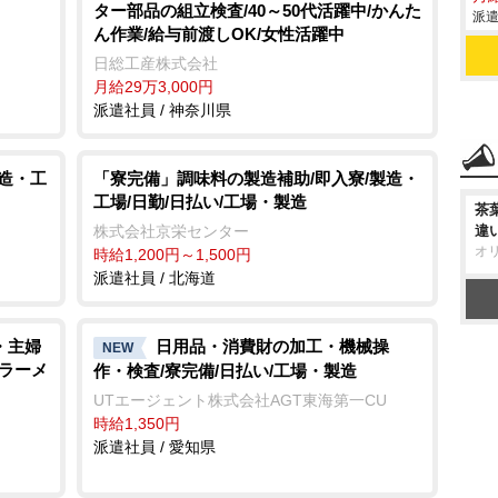
ター部品の組立検査/40～50代活躍中/かんた
派遣
ん作業/給与前渡しOK/女性活躍中
日総工産株式会社
月給29万3,000円
派遣社員 / 神奈川県
製造・工
「寮完備」調味料の製造補助/即入寮/製造・
工場/日勤/日払い/工場・製造
茶
株式会社京栄センター
違
オ
時給1,200円～1,500円
派遣社員 / 北海道
・主婦
日用品・消費財の加工・機械操
NEW
/ラーメ
作・検査/寮完備/日払い/工場・製造
UTエージェント株式会社AGT東海第一CU
時給1,350円
派遣社員 / 愛知県