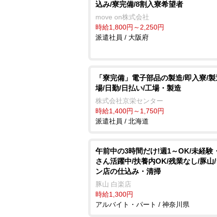
込み/寮完備/8割入寮希望者
move on株式会社
時給1,800円～2,250円
派遣社員 / 大阪府
「寮完備」電子部品の製造/即入寮/
場/日勤/日払い/工場・製造
株式会社京栄センター
時給1,400円～1,750円
派遣社員 / 北海道
午前中の3時間だけ!週1～OK/未経験
さん活躍中/扶養内OK/残業なし/豚山
ン店の仕込み・清掃
豚山 白楽店
時給1,300円
アルバイト・パート / 神奈川県