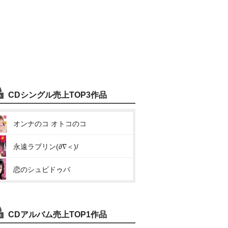
CDシングル売上TOP3作品
オンナのコ オトコのコ
永遠ラブリン(∂∇＜)/
恋のシュビドゥバ
CDアルバム売上TOP1作品