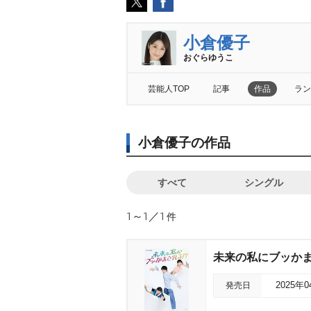
小倉優子
おぐらゆうこ
芸能人TOP
記事
作品
ラン
小倉優子の作品
すべて
シングル
1～1／1
件
未来の私にブッかま
発売日
2025年