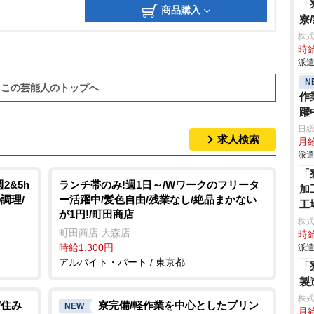
「
商品購入
寮
株
時給
派遣
N
この芸能人のトップへ
作
躍
日
求人検索
月給
派遣
「
2&5h
ランチ帯のみ!週1日～/Wワークのフリータ
加
調理/
ー活躍中/髪色自由/残業なし/絶品まかない
工
が1円!/町田商店
株
町田商店 大森店
時給
時給1,300円
派遣
アルバイト・パート / 東京都
「
製
株
/住み
寮完備/軽作業を中心としたプリン
NEW
月