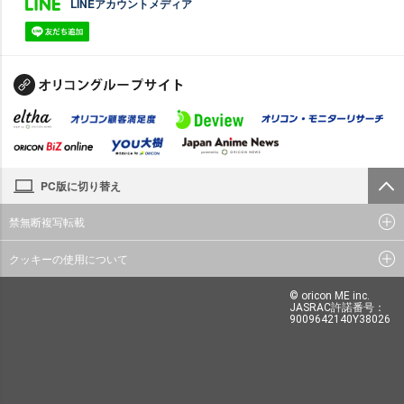
LINEアカウントメディア
PC版に切り替え
禁無断複写転載
クッキーの使用について
© oricon ME inc.
JASRAC許諾番号：
9009642140Y38026