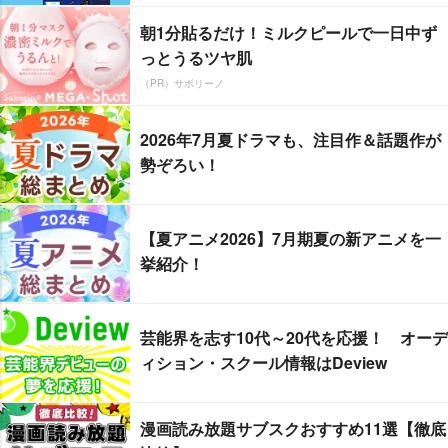
朝1分貼るだけ！ミルクピールで一日中ず
っとうるツヤ肌
（PR）サボリーノ
2026年7月夏ドラマも、注目作＆話題作が
勢ぞろい！
【夏アニメ2026】7月期夏の新アニメを一
挙紹介！
芸能界を志す10代～20代を応援！ オーデ
ィション・スクール情報はDeview
漫画読み放題サブスクおすすめ11選【徹底