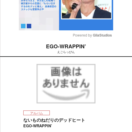
Powered by 
GliaStudios
EGO-WRAPPIN’
M
えごらっぴん
u
t
e
アルバム
ないものねだりのデッドヒート
EGO-WRAPPIN’