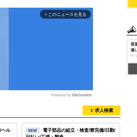
このニュースを見る
arrow_forward_ios
茶
違
オ
Powered by 
GliaStudios
求人検索
M
u
t
/ヘル
電子部品の組立・検査/寮完備/日勤/
NEW
日払い/工場・製造