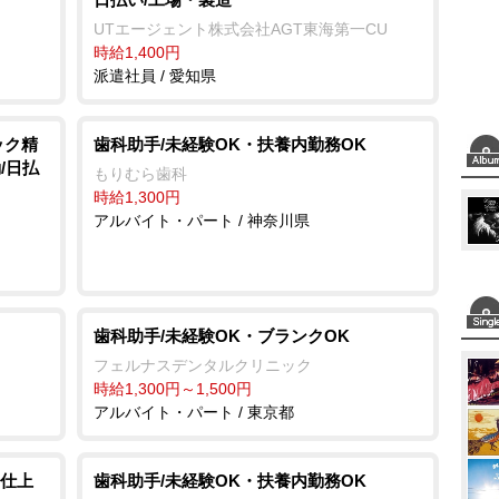
e
UTエージェント株式会社AGT東海第一CU
時給1,400円
派遣社員 / 愛知県
ック精
歯科助手/未経験OK・扶養内勤務OK
/日払
もりむら歯科
時給1,300円
アルバイト・パート / 神奈川県
歯科助手/未経験OK・ブランクOK
フェルナスデンタルクリニック
時給1,300円～1,500円
アルバイト・パート / 東京都
仕上
歯科助手/未経験OK・扶養内勤務OK