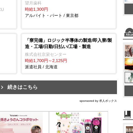
望月歯科
時給1,300円
CU
アルバイト・パート / 東京都
「寮完備」ロジック半導体の製造/即入寮/製
造・工場/日勤/日払い/工場・製造
株式会社京栄センター
時給1,700円～2,125円
派遣社員 / 北海道
続きはこちら
sponsored by 求人ボックス