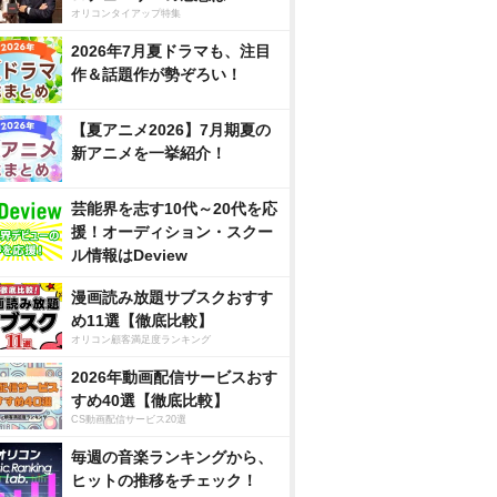
オリコンタイアップ特集
2026年7月夏ドラマも、注目
作＆話題作が勢ぞろい！
【夏アニメ2026】7月期夏の
新アニメを一挙紹介！
芸能界を志す10代～20代を応
援！オーディション・スクー
ル情報はDeview
漫画読み放題サブスクおすす
め11選【徹底比較】
オリコン顧客満足度ランキング
2026年動画配信サービスおす
すめ40選【徹底比較】
CS動画配信サービス20選
毎週の音楽ランキングから、
ヒットの推移をチェック！