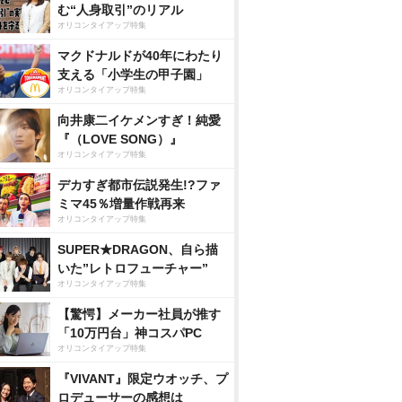
む“人身取引”のリアル
オリコンタイアップ特集
マクドナルドが40年にわたり
支える「小学生の甲子園」
オリコンタイアップ特集
向井康二イケメンすぎ！純愛
『（LOVE SONG）』
オリコンタイアップ特集
デカすぎ都市伝説発生!?ファ
ミマ45％増量作戦再来
オリコンタイアップ特集
SUPER★DRAGON、自ら描
いた”レトロフューチャー”
オリコンタイアップ特集
【驚愕】メーカー社員が推す
「10万円台」神コスパPC
オリコンタイアップ特集
『VIVANT』限定ウオッチ、プ
ロデューサーの感想は