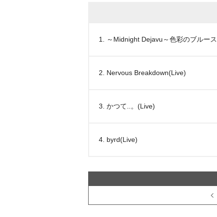
1. ～Midnight Dejavu～色彩のブルース
2. Nervous Breakdown(Live)
3. かつて..。(Live)
4. byrd(Live)