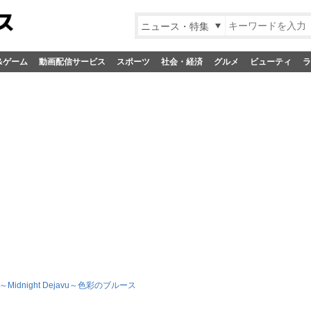
ニュース・特集
&ゲーム
動画配信サービス
スポーツ
社会・経済
グルメ
ビューティ
ラ
～Midnight Dejavu～色彩のブルース