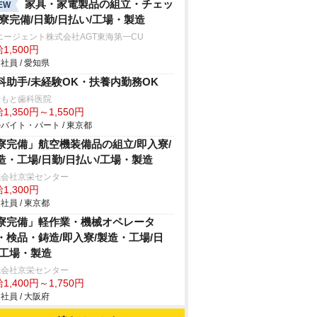
家具・家電製品の組立・チェッ
EW
/寮完備/日勤/日払い/工場・製造
エージェント株式会社AGT東海第一CU
1,500円
社員 / 愛知県
科助手/未経験OK・扶養内勤務OK
やもと歯科医院
1,350円～1,550円
バイト・パート / 東京都
寮完備」航空機装備品の組立/即入寮/
造・工場/日勤/日払い/工場・製造
式会社京栄センター
1,300円
社員 / 東京都
寮完備」軽作業・機械オペレータ
・検品・鋳造/即入寮/製造・工場/日
/工場・製造
式会社京栄センター
1,400円～1,750円
社員 / 大阪府