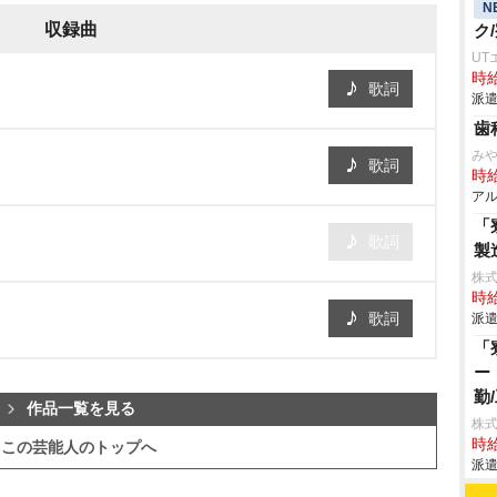
N
収録曲
ク
UT
時給
歌詞
派遣
歯
み
歌詞
時給
アル
「
歌詞
製
株
時給
歌詞
派遣
「
ー
勤
作品一覧を見る
株
時給
この芸能人のトップへ
派遣