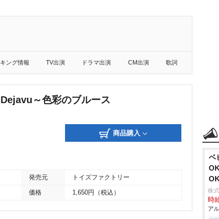
キング情報
TV出演
ドラマ出演
CM出演
歌詞
ht Dejavu～色彩のブルース
商品購入
ベ
O
発売元
トイズファクトリー
O
株式
価格
1,650円（税込）
時給
アル