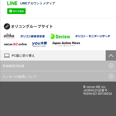
LINEアカウントメディア
PC版に切り替え
禁無断複写転載
クッキーの使用について
© oricon ME inc.
JASRAC許諾番号：
9009642140Y38026