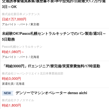
交通誘導警備員募集/履歴書不要/準中型免許/日給最大1.7万円/週
3日～OK
株式会社新日本メンテナンス
日給1万7,000円
アルバイト・パート / 東京都
未経験OK!Pasco札幌セントラルキッチンでのパン製造/週3日～
5日勤務
Pasco札幌セントラルキッチン
時給1,080円～
アルバイト・パート / 北海道
「時給3000円」ITエンジニア/寮完備/実質寮費無料/17時退勤
株式会社ジャパンクリエイト北日本事業統括部
時給3,000円
派遣社員 / 北海道
デンソーでマシンオペレーター denso aichi
NEW
株式会社テクノスマイル
時給1,800円