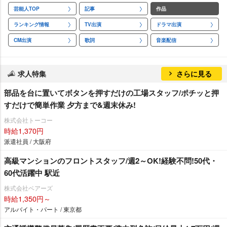
芸能人TOP
記事
作品
ランキング情報
TV出演
ドラマ出演
CM出演
歌詞
音楽配信
求人特集
さらに見る
部品を台に置いてボタンを押すだけの工場スタッフ/ポチッと押
すだけで簡単作業 夕方まで&週末休み!
株式会社トーコー
時給1,370円
派遣社員 / 大阪府
高級マンションのフロントスタッフ/週2～OK!経験不問!50代・
60代活躍中 駅近
株式会社ベアーズ
時給1,350円～
アルバイト・パート / 東京都