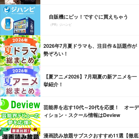
自販機にピッ！ですぐに買えちゃう
（PR）ジハンピ
2026年7月夏ドラマも、注目作＆話題作が
勢ぞろい！
【夏アニメ2026】7月期夏の新アニメを一
挙紹介！
芸能界を志す10代～20代を応援！ オーデ
ィション・スクール情報はDeview
漫画読み放題サブスクおすすめ11選【徹底