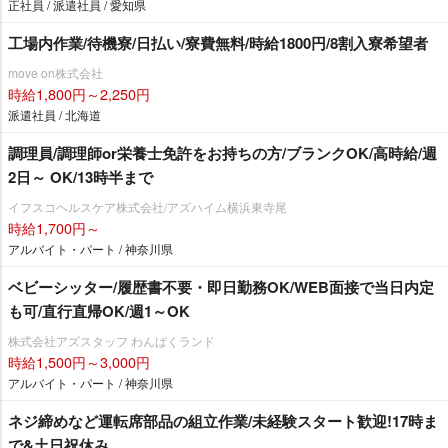
正社員 / 派遣社員 / 愛知県
工場内作業/待機寮/日払い/寮費無料/時給1800円/8割入寮希望者
move on株式会社
時給1,800円～2,250円
派遣社員 / 北海道
調理員/調理師or栄養士免許をお持ちの方/ブランクOK/高時給/週
2日～ OK/13時半まで
イフスコヘルスケア株式会社/アズハイム横浜東寺尾
時給1,700円～
アルバイト・パート / 神奈川県
ベビーシッター/履歴書不要・即日勤務OK/WEB面接で当日内定
も可/直行直帰OK/週1～OK
株式会社アズスタッフ わんぱくランド
時給1,500円～3,000円
アルバイト・パート / 神奈川県
ネジ締めなど運転席部品の組立作業/未経験スタート歓迎!17時ま
で&土日祝休み