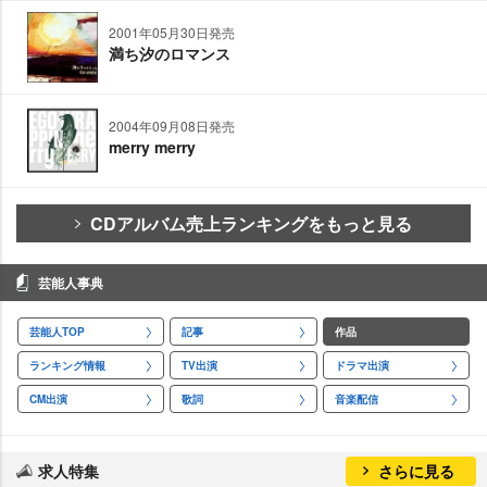
2001年05月30日発売
満ち汐のロマンス
2004年09月08日発売
merry merry
CDアルバム売上ランキングをもっと見る
芸能人事典
芸能人TOP
記事
作品
ランキング情報
TV出演
ドラマ出演
CM出演
歌詞
音楽配信
求人特集
さらに見る