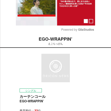
Powered by 
GliaStudios
EGO-WRAPPIN’
M
えごらっぴん
u
t
e
シングル
カーテンコール
EGO-WRAPPIN’
最高順位：
32
位