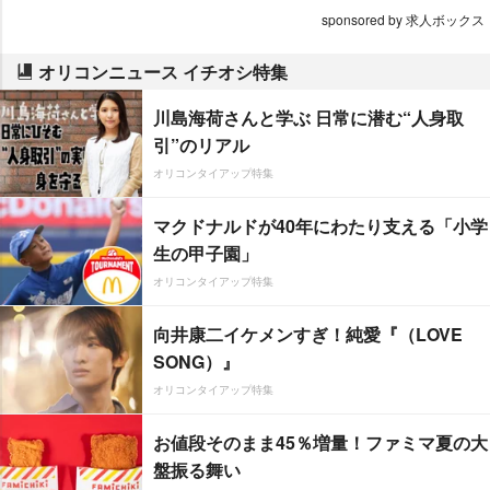
sponsored by 求人ボックス
オリコンニュース イチオシ特集
川島海荷さんと学ぶ 日常に潜む“人身取
引”のリアル
オリコンタイアップ特集
マクドナルドが40年にわたり支える「小学
生の甲子園」
オリコンタイアップ特集
向井康二イケメンすぎ！純愛『（LOVE
SONG）』
オリコンタイアップ特集
お値段そのまま45％増量！ファミマ夏の大
盤振る舞い