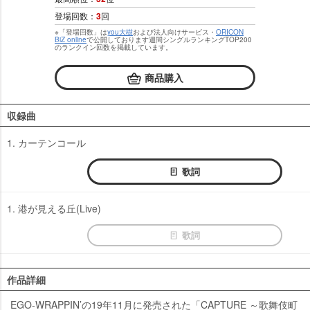
登場回数：
3
回
※「登場回数」は
you大樹
および法人向けサービス・
ORICON
BiZ online
で公開しております週間シングルランキングTOP200
のランクイン回数を掲載しています。
商品購入
収録曲
1. カーテンコール
歌詞
1. 港が見える丘(Live)
歌詞
作品詳細
EGO-WRAPPIN’の19年11月に発売された「CAPTURE ～歌舞伎町