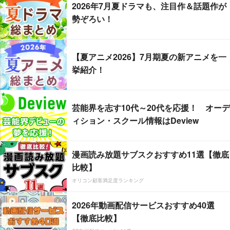
2026年7月夏ドラマも、注目作＆話題作が
勢ぞろい！
【夏アニメ2026】7月期夏の新アニメを一
挙紹介！
芸能界を志す10代～20代を応援！ オーデ
ィション・スクール情報はDeview
漫画読み放題サブスクおすすめ11選【徹底
比較】
オリコン顧客満足度ランキング
2026年動画配信サービスおすすめ40選
【徹底比較】