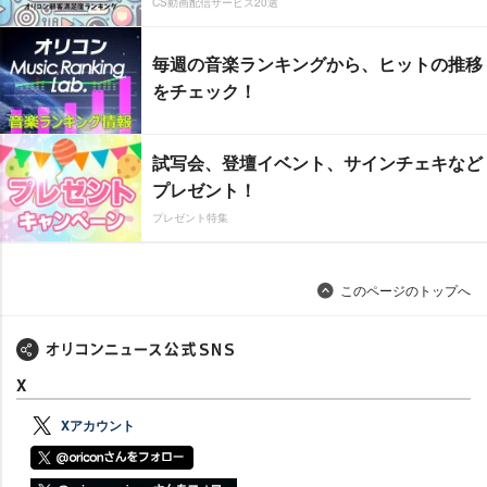
CS動画配信サービス20選
毎週の音楽ランキングから、ヒットの推移
をチェック！
試写会、登壇イベント、サインチェキなど
プレゼント！
プレゼント特集
このページのトップへ
X
Xアカウント