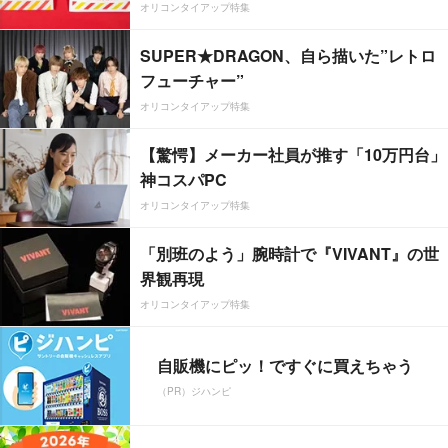
オリコンタイアップ特集
SUPER★DRAGON、自ら描いた”レトロ
フューチャー”
オリコンタイアップ特集
【驚愕】メーカー社員が推す「10万円台」
神コスパPC
オリコンタイアップ特集
「別班のよう」腕時計で『VIVANT』の世
界観再現
オリコンタイアップ特集
自販機にピッ！ですぐに買えちゃう
（PR）ジハンピ