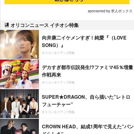
sponsored by 求人ボックス
オリコンニュース イチオシ特集
向井康二イケメンすぎ！純愛『（LOVE
SONG）』
オリコンタイアップ特集
デカすぎ都市伝説発生!?ファミマ45％増量
作戦再来
オリコンタイアップ特集
SUPER★DRAGON、自ら描いた”レトロ
フューチャー”
オリコンタイアップ特集
CROWN HEAD、結成1周年で見えた”バン
ドらしさ”