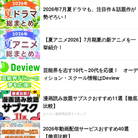
2026年7月夏ドラマも、注目作＆話題作が
勢ぞろい！
【夏アニメ2026】7月期夏の新アニメを一
挙紹介！
芸能界を志す10代～20代を応援！ オーデ
ィション・スクール情報はDeview
漫画読み放題サブスクおすすめ11選【徹底
比較】
オリコン顧客満足度ランキング
2026年動画配信サービスおすすめ40選
【徹底比較】