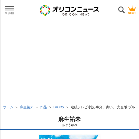
ホーム
麻生祐未
作品
Blu-ray
連続テレビ小説 半分、青い。 完全版 ブルー
麻生祐未
あそうゆみ