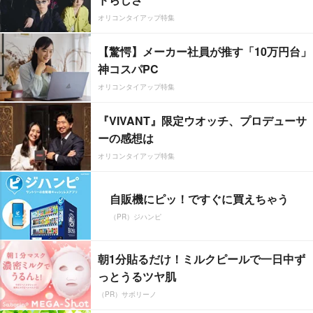
オリコンタイアップ特集
【驚愕】メーカー社員が推す「10万円台」
神コスパPC
オリコンタイアップ特集
『VIVANT』限定ウオッチ、プロデューサ
ーの感想は
オリコンタイアップ特集
自販機にピッ！ですぐに買えちゃう
（PR）ジハンピ
朝1分貼るだけ！ミルクピールで一日中ず
っとうるツヤ肌
（PR）サボリーノ