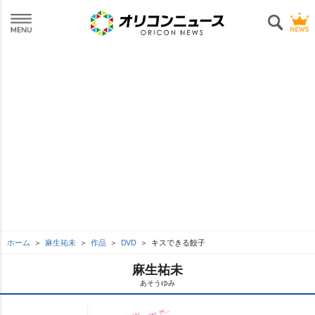
ホーム
麻生祐未
作品
DVD
キスできる餃子
麻生祐未
あそうゆみ