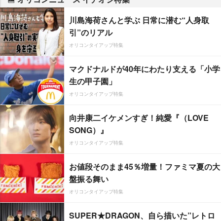
川島海荷さんと学ぶ 日常に潜む“人身取
引”のリアル
オリコンタイアップ特集
マクドナルドが40年にわたり支える「小学
生の甲子園」
オリコンタイアップ特集
向井康二イケメンすぎ！純愛『（LOVE
SONG）』
オリコンタイアップ特集
お値段そのまま45％増量！ファミマ夏の大
盤振る舞い
オリコンタイアップ特集
SUPER★DRAGON、自ら描いた”レトロ