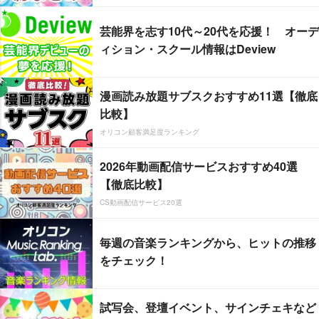
芸能界を志す10代～20代を応援！ オーデ
ィション・スクール情報はDeview
漫画読み放題サブスクおすすめ11選【徹底
比較】
オリコン顧客満足度ランキング
2026年動画配信サービスおすすめ40選
【徹底比較】
CS動画配信サービス20選
毎週の音楽ランキングから、ヒットの推移
をチェック！
試写会、登壇イベント、サインチェキなど