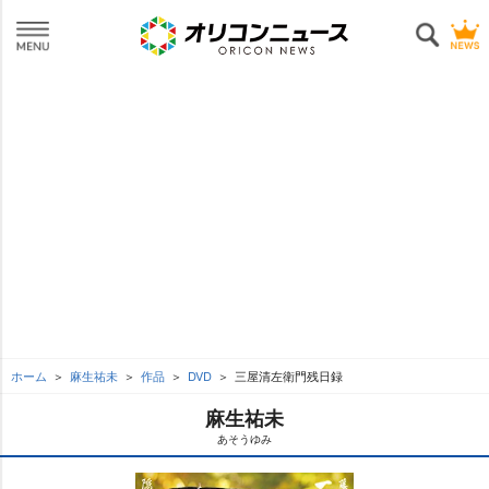
ホーム
麻生祐未
作品
DVD
三屋清左衛門残日録
麻生祐未
あそうゆみ