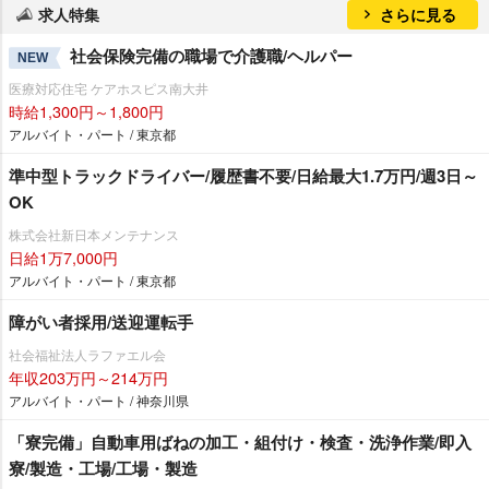
求人特集
さらに見る
社会保険完備の職場で介護職/ヘルパー
NEW
医療対応住宅 ケアホスピス南大井
時給1,300円～1,800円
アルバイト・パート / 東京都
準中型トラックドライバー/履歴書不要/日給最大1.7万円/週3日～
OK
株式会社新日本メンテナンス
日給1万7,000円
アルバイト・パート / 東京都
障がい者採用/送迎運転手
社会福祉法人ラファエル会
年収203万円～214万円
アルバイト・パート / 神奈川県
「寮完備」自動車用ばねの加工・組付け・検査・洗浄作業/即入
寮/製造・工場/工場・製造