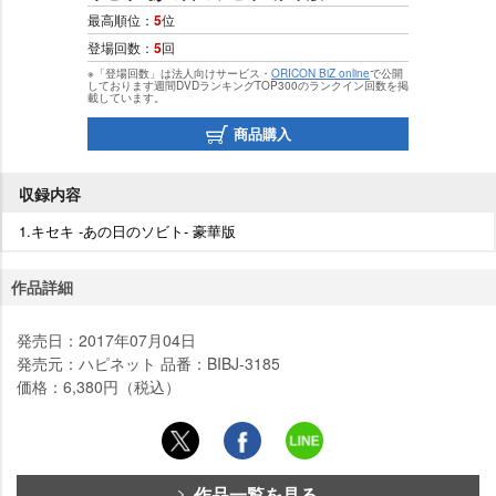
最高順位：
5
位
登場回数：
5
回
※「登場回数」は法人向けサービス・
ORICON BiZ online
で公開
しております週間DVDランキングTOP300のランクイン回数を掲
載しています。
商品購入
収録内容
1.キセキ -あの日のソビト- 豪華版
作品詳細
発売日：2017年07月04日
発売元：ハピネット 品番：BIBJ-3185
価格：6,380円（税込）
作品一覧を見る