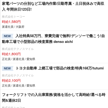
家電パーツの分別など工場内作業/日勤専属・土日祝休みで高収
入 年間休日123日!
株式会社トーコー
時給1,580円
派遣社員 / 大阪府
入社特典58万円、寮費完備で無料!デンソーで働こう!自
NEW
動車工場で小型部品の検査業務 denso aichi
株式会社テクノスマイル
時給1,800円
正社員 / 派遣社員 / 愛知県
トヨタ自動車 上郷工場で部品の検査/特典168万/tutumi
NEW
株式会社テクノスマイル
時給2,100円
正社員 / 派遣社員 / 愛知県
フォークリフトでの入出庫業務/資格を活かして高時給!選べる時
間&週休2日
株式会社トーコー