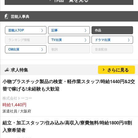
芸能人事典
芸能人TOP
記事
作品
ランキング情報
TV出演
ドラマ出演
CM出演
歌詞
音楽配信
求人特集
さらに見る
小物プラスチック製品の検査・軽作業スタッフ/時給1440円&2交
替で稼げる!未経験も大歓迎
株式会社トーコー
時給1,440円
派遣社員 / 大阪府
組立・加工スタッフ/住み込み/高収入/寮費無料/時給1800円/8割
入寮希望者