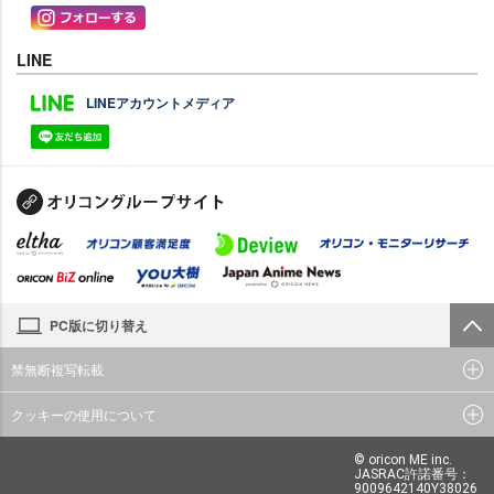
LINE
LINEアカウントメディア
PC版に切り替え
禁無断複写転載
クッキーの使用について
© oricon ME inc.
JASRAC許諾番号：
9009642140Y38026