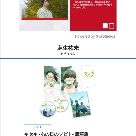
Powered by 
GliaStudios
麻生祐未
M
あそうゆみ
u
t
e
DVD
キセキ -あの日のソビト- 豪華版