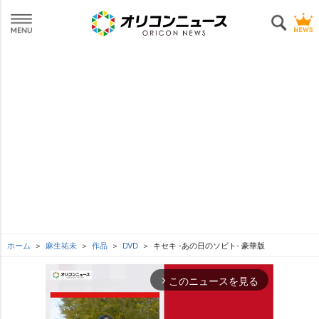
ホーム
麻生祐未
作品
DVD
キセキ -あの日のソビト- 豪華版
このニュースを見る
arrow_forward_ios