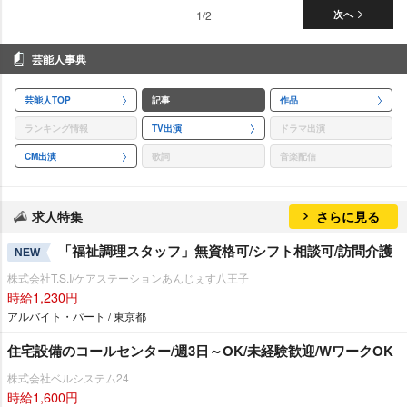
1/2
次へ
芸能人事典
芸能人TOP
記事
作品
ランキング情報
TV出演
ドラマ出演
CM出演
歌詞
音楽配信
求人特集
さらに見る
「福祉調理スタッフ」無資格可/シフト相談可/訪問介護
NEW
株式会社T.S.I/ケアステーションあんじぇす八王子
時給1,230円
アルバイト・パート / 東京都
住宅設備のコールセンター/週3日～OK/未経験歓迎/WワークOK
株式会社ベルシステム24
時給1,600円