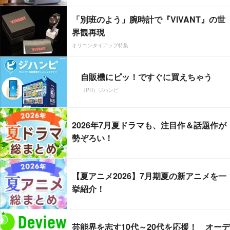
「別班のよう」腕時計で『VIVANT』の世
界観再現
オリコンタイアップ特集
自販機にピッ！ですぐに買えちゃう
（PR）ジハンピ
2026年7月夏ドラマも、注目作＆話題作が
勢ぞろい！
【夏アニメ2026】7月期夏の新アニメを一
挙紹介！
芸能界を志す10代～20代を応援！ オーデ