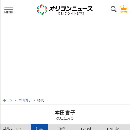
ホーム
本田貴子
特集
本田貴子
ほんだたかこ
芸能人TOP
記事
作品
TV出演
CM出演