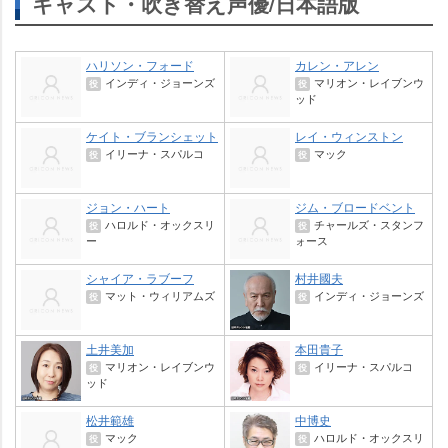
キャスト・吹き替え声優/日本語版
ハリソン・フォード
カレン・アレン
インディ・ジョーンズ
マリオン・レイブンウ
役
役
ッド
ケイト・ブランシェット
レイ・ウィンストン
イリーナ・スパルコ
マック
役
役
ジョン・ハート
ジム・ブロードベント
ハロルド・オックスリ
チャールズ・スタンフ
役
役
ー
ォース
シャイア・ラブーフ
村井國夫
マット・ウィリアムズ
インディ・ジョーンズ
役
役
土井美加
本田貴子
マリオン・レイブンウ
イリーナ・スパルコ
役
役
ッド
松井範雄
中博史
マック
ハロルド・オックスリ
役
役