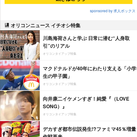
sponsored by 求人ボックス
オリコンニュース イチオシ特集
川島海荷さんと学ぶ 日常に潜む“人身取
引”のリアル
オリコンタイアップ特集
マクドナルドが40年にわたり支える「小学
生の甲子園」
オリコンタイアップ特集
向井康二イケメンすぎ！純愛『（LOVE
SONG）』
オリコンタイアップ特集
デカすぎ都市伝説発生!?ファミマ45％増量
作戦再来