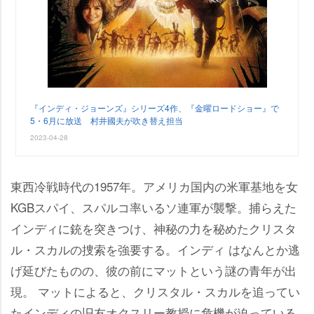
『インディ・ジョーンズ』シリーズ4作、『金曜ロードショー』で
5・6月に放送 村井國夫が吹き替え担当
2023-04-28
東西冷戦時代の1957年。アメリカ国内の米軍基地を女
KGBスパイ、スパルコ率いるソ連軍が襲撃。捕らえた
インディに銃を突きつけ、神秘の力を秘めたクリスタ
ル・スカルの捜索を強要する。インディ はなんとか逃
げ延びたものの、彼の前にマットという謎の青年が出
現。 マットによると、クリスタル・スカルを追ってい
たインディの旧友オクスリー教授に危機が迫っている