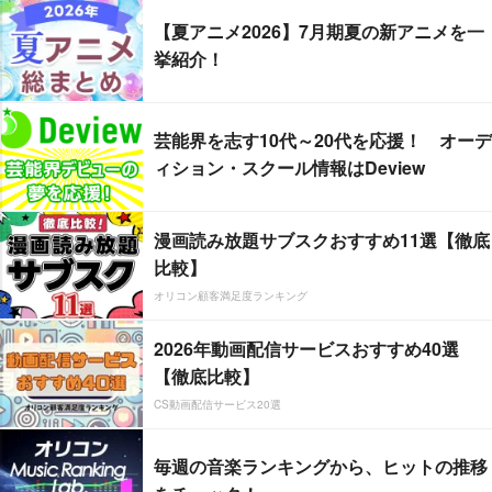
【夏アニメ2026】7月期夏の新アニメを一
挙紹介！
芸能界を志す10代～20代を応援！ オーデ
ィション・スクール情報はDeview
漫画読み放題サブスクおすすめ11選【徹底
比較】
オリコン顧客満足度ランキング
2026年動画配信サービスおすすめ40選
【徹底比較】
CS動画配信サービス20選
毎週の音楽ランキングから、ヒットの推移