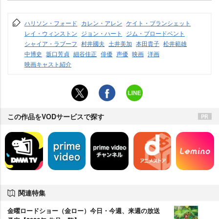
ハリソン・フォード
カレン・アレン
ケイト・ブランシェット
レイ・ウィンストン
ジョン・ハート
ジム・ブロードベント
シャイア・ラブーフ
村井國夫
土井美加
本田貴子
松井範雄
中博史
坂口芳貞
細谷佳正
俳優
声優
映画
洋画
映画キャスト紹介
この作品をVODサービスで探す
関連特集
金曜ロードショー（金ロー）今日・今週、来週の放送