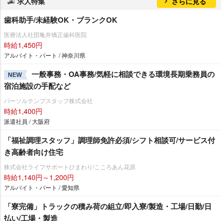
求人特集
さらに見る
歯科助手/未経験OK・ブランクOK
医療法人社団亀井矯正歯科医院
時給1,450円
アルバイト・パート / 神奈川県
一般事務・OA事務/気軽に相談できる環境長期乗務員の
NEW
宿泊施設の手配など
パーソルテンプスタッフ株式会社
時給1,400円
派遣社員 / 大阪府
「福祉調理スタッフ」調理師免許必須/シフト相談可/サービス付
き高齢者向け住宅
株式会社ライフサポートひまわり/こころあん花原
時給1,140円～1,200円
アルバイト・パート / 愛知県
「寮完備」トラックの積み荷の組立/即入寮/製造・工場/日勤/日
払い/工場・製造