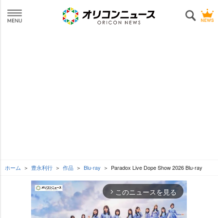
ホーム
豊永利行
作品
Blu-ray
Paradox Live Dope Show 2026 Blu-ray
このニュースを見る
arrow_forward_ios