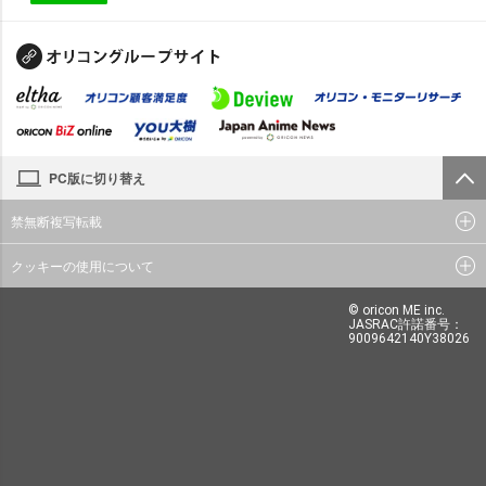
PC版に切り替え
禁無断複写転載
クッキーの使用について
© oricon ME inc.
JASRAC許諾番号：
9009642140Y38026