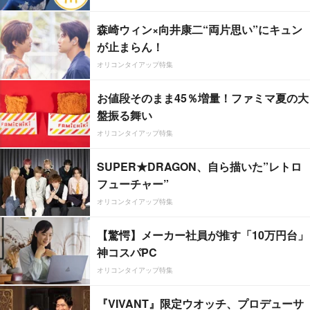
森崎ウィン×向井康二“両片思い”にキュン
が止まらん！
オリコンタイアップ特集
お値段そのまま45％増量！ファミマ夏の大
盤振る舞い
オリコンタイアップ特集
SUPER★DRAGON、自ら描いた”レトロ
フューチャー”
オリコンタイアップ特集
【驚愕】メーカー社員が推す「10万円台」
神コスパPC
オリコンタイアップ特集
『VIVANT』限定ウオッチ、プロデューサ