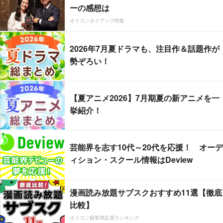
ーの感想は
オリコンタイアップ特集
2026年7月夏ドラマも、注目作＆話題作が
勢ぞろい！
【夏アニメ2026】7月期夏の新アニメを一
挙紹介！
芸能界を志す10代～20代を応援！ オーデ
ィション・スクール情報はDeview
漫画読み放題サブスクおすすめ11選【徹底
比較】
オリコン顧客満足度ランキング