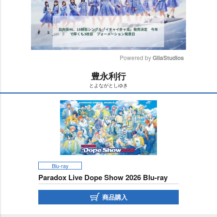
Powered by 
GliaStudios
豊永利行
M
とよながとしゆき
u
t
e
Blu-ray
Paradox Live Dope Show 2026 Blu-ray
商品購入