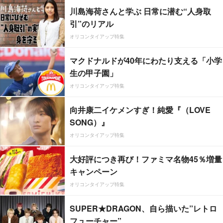
川島海荷さんと学ぶ 日常に潜む“人身取
引”のリアル
オリコンタイアップ特集
マクドナルドが40年にわたり支える「小学
生の甲子園」
オリコンタイアップ特集
向井康二イケメンすぎ！純愛『（LOVE
SONG）』
オリコンタイアップ特集
大好評につき再び！ファミマ名物45％増量
キャンペーン
オリコンタイアップ特集
SUPER★DRAGON、自ら描いた”レトロ
フューチャー”