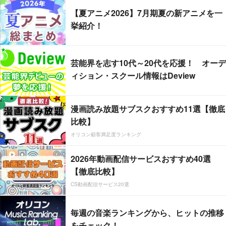
【夏アニメ2026】7月期夏の新アニメを一
挙紹介！
芸能界を志す10代～20代を応援！ オーデ
ィション・スクール情報はDeview
漫画読み放題サブスクおすすめ11選【徹底
比較】
オリコン顧客満足度ランキング
2026年動画配信サービスおすすめ40選
【徹底比較】
CS動画配信サービス20選
毎週の音楽ランキングから、ヒットの推移
をチェック！