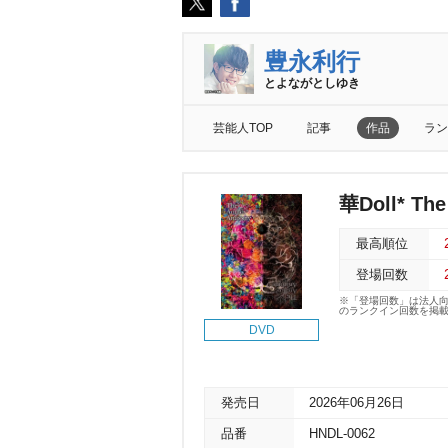
豊永利行
とよながとしゆき
芸能人TOP
記事
作品
ラン
華Doll* The
最高順位
登場回数
※「登場回数」は法人
のランクイン回数を掲
DVD
発売日
2026年06月26日
品番
HNDL-0062