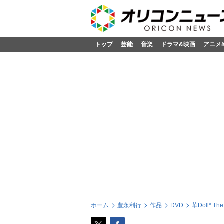
トップ
芸能
音楽
ドラマ&映画
アニメ
ホーム
豊永利行
作品
DVD
華Doll* The