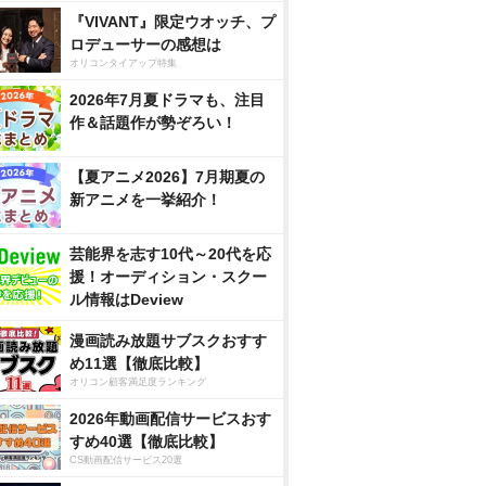
『VIVANT』限定ウオッチ、プ
ロデューサーの感想は
オリコンタイアップ特集
2026年7月夏ドラマも、注目
作＆話題作が勢ぞろい！
【夏アニメ2026】7月期夏の
新アニメを一挙紹介！
芸能界を志す10代～20代を応
援！オーディション・スクー
ル情報はDeview
漫画読み放題サブスクおすす
め11選【徹底比較】
オリコン顧客満足度ランキング
2026年動画配信サービスおす
すめ40選【徹底比較】
CS動画配信サービス20選