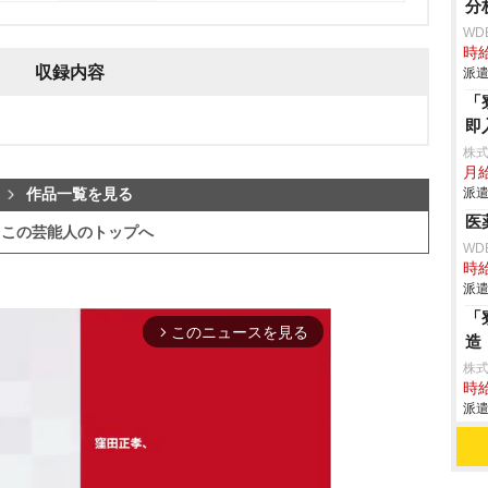
分
WD
時給
収録内容
派遣
「
即
株
月給
派遣
作品一覧を見る
医
この芸能人のトップへ
WD
時給
派遣
「
このニュースを見る
arrow_forward_ios
造
株
時給
派遣