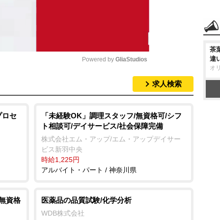
茶
違
Powered by 
GliaStudios
オ
求人検索
M
u
t
プロセ
「未経験OK」調理スタッフ/無資格可/シフ
ト相談可/デイサービス/社会保障完備
e
株式会社エム・アップ/エム・アップデイサー
ビス新羽中央
時給1,225円
アルバイト・パート / 神奈川県
/無資格
医薬品の品質試験/化学分析
WDB株式会社