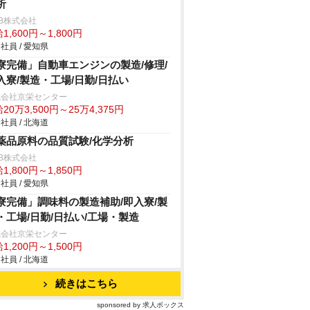
析
B株式会社
1,600円～1,800円
社員 / 愛知県
寮完備」自動車エンジンの製造/修理/
入寮/製造・工場/日勤/日払い
式会社京栄センター
20万3,500円～25万4,375円
社員 / 北海道
薬品原料の品質試験/化学分析
B株式会社
1,800円～1,850円
社員 / 愛知県
寮完備」調味料の製造補助/即入寮/製
・工場/日勤/日払い/工場・製造
式会社京栄センター
1,200円～1,500円
社員 / 北海道
続きはこちら
sponsored by 求人ボックス