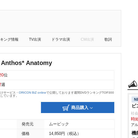
キング情報
TV出演
ドラマ出演
CM出演
歌詞
 Anthos* Anatomy
20
位
2
週
向けサービス・
ORICON BiZ online
で公開しております週間DVDランキングTOP300
載しています。
N
ビ
商品購入
社会
時給
発売元
ムービック
アル
機
価格
14,850円（税込）