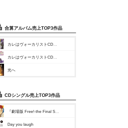
合算アルバム売上TOP3作品
カレはヴォーカリストCD「ディア ヴォーカリスト Raving Beats!!!」Veronica Vo.モモチ
カレはヴォーカリストCD「ディア ヴォーカリスト Evolve」エントリーNo.5 モモチ
光へ
CDシングル売上TOP3作品
『劇場版 Free!-the Final Stroke-』キャラクターソングシングル Vol.3 椎名旭(ガムシャラTake Your Marks!!)
Day you laugh