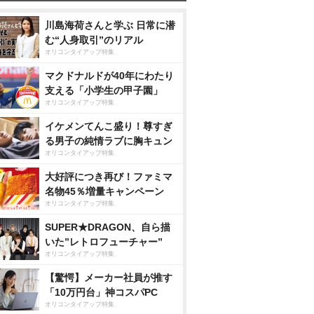
川島海荷さんと学ぶ 日常に潜
む“人身取引”のリアル
オリコンタイアップ特集
マクドナルドが40年にわたり
支える「小学生の甲子園」
オリコンタイアップ特集
イケメンてんこ盛り！尊すぎ
る男子の純情ラブに胸キュン
オリコンタイアップ特集
大好評につき再び！ファミマ
名物45％増量キャンペーン
オリコンタイアップ特集
SUPER★DRAGON、自ら描
いた”レトロフューチャー”
オリコンタイアップ特集
【驚愕】メーカー社員が推す
「10万円台」神コスパPC
オリコンタイアップ特集